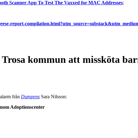
etooth Scanner App To Test The Vaxxed for MAC Addresses
;
g-reese-report-compilation.html?utm_source=substack&utm_mediu
Trosa kommun att missköta barn
-alarm från
Dumpens
Sara Nilsson:
enom Adoptionscenter