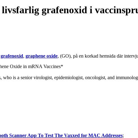
livsfarlig grafenoxid i vaccinsp
a
grafenoxid
,
graphene oxide
, (GO), på en korkad hemsida där intervj
phene Oxide in mRNA Vaccines*
es, who is a senior virologist, epidemiologist, oncologist, and immuno
etooth Scanner App To Test The Vaxxed for MAC Addresses
;