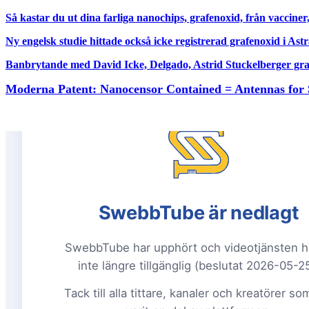
Så kastar du ut dina farliga nanochips, grafenoxid, från vacciner
Ny engelsk studie hittade också icke registrerad grafenoxid i A
Banbrytande med David Icke, Delgado, Astrid Stuckelberger gr
Moderna Patent: Nanocensor Contained = Antennas for 