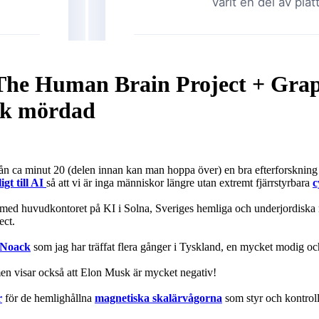
The Human Brain Project + Graph
ck mördad
rån ca minut 20 (delen innan kan man hoppa över) en bra efterforskning
igt till AI
så att vi är inga människor längre utan extremt fjärrstyrbara
c
 med huvudkontoret på KI i Solna, Sveriges hemliga och underjordiska
ect.
 Noack
som jag har träffat flera gånger i Tyskland, en mycket modig oc
lmen visar också att Elon Musk är mycket negativ!
r
för de hemlighållna
magnetiska skalärvågorna
som styr och kontroll