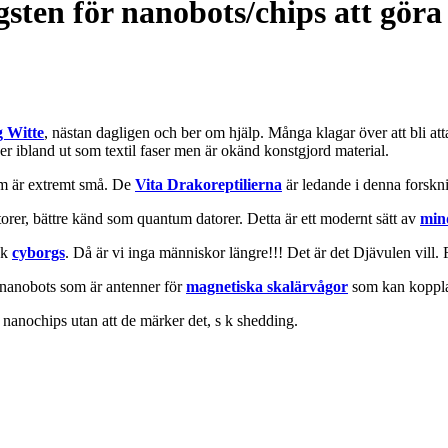
ten för nanobots/chips att göra 
 Witte
, nästan dagligen och ber om hjälp. Många klagar över att bli at
r ibland ut som textil faser men är okänd konstgjord material.
som är extremt små. De
Vita Drakoreptilierna
är ledande i denna forskn
rer, bättre känd som quantum datorer. Detta är ett modernt sätt av
min
 k
cyborgs
. Då är vi inga människor längre!!! Det är det Djävulen vill
 nanobots som är antenner för
magnetiska skalärvågor
som kan koppla u
nanochips utan att de märker det, s k shedding.