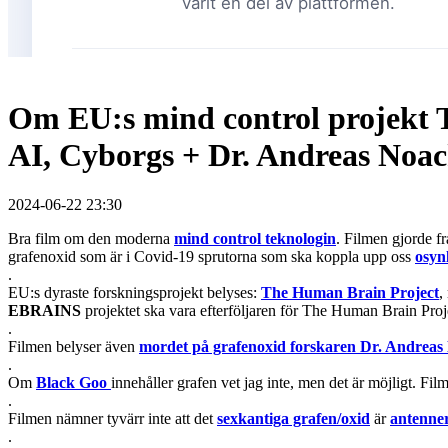
Om EU:s mind control projekt 
AI, Cyborgs + Dr. Andreas Noa
2024-06-22 23:30
Bra film om den moderna
mind control teknologin
. Filmen gjorde f
grafenoxid som är i Covid-19 sprutorna som ska koppla upp oss
osynl
.
EU:s dyraste forskningsprojekt belyses:
The Human Brain Project
,
EBRAINS
projektet ska vara efterföljaren för The Human Brain Proj
.
Filmen belyser även
mordet på grafenoxid forskaren Dr. Andreas
.
Om
Black Goo
innehåller grafen vet jag inte, men det är möjligt. Fi
.
Filmen nämner tyvärr inte att det
sexkantiga grafen/oxid
är
antenne
.