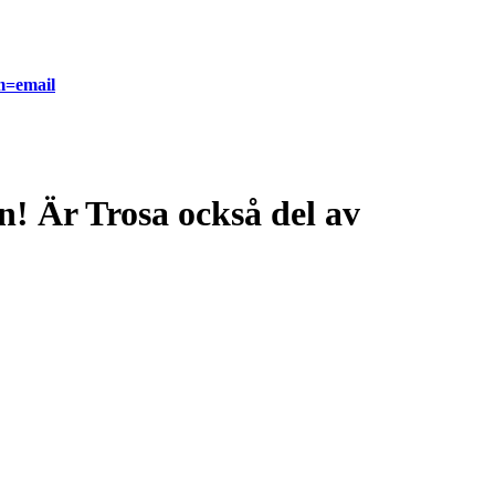
m=email
! Är Trosa också del av