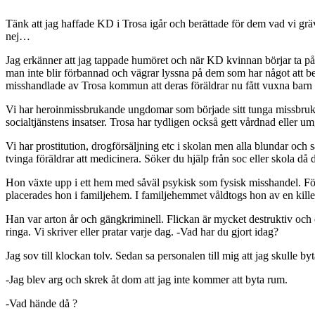
Tänk att jag haffade KD i Trosa igår och berättade för dem vad vi gräv
nej…
Jag erkänner att jag tappade humöret och när KD kvinnan börjar ta på 
man inte blir förbannad och vägrar lyssna på dem som har något att b
misshandlade av Trosa kommun att deras föräldrar nu fått vuxna barn s
Vi har heroinmissbrukande ungdomar som började sitt tunga missbruk m
socialtjänstens insatser. Trosa har tydligen också gett vårdnad eller 
Vi har prostitution, drogförsäljning etc i skolan men alla blundar oc
tvinga föräldrar att medicinera. Söker du hjälp från soc eller skola då
Hon växte upp i ett hem med såväl psykisk som fysisk misshandel. Förs
placerades hon i familjehem. I familjehemmet våldtogs hon av en kill
Han var arton år och gängkriminell. Flickan är mycket destruktiv och 
ringa. Vi skriver eller pratar varje dag. -Vad har du gjort idag?
Jag sov till klockan tolv. Sedan sa personalen till mig att jag skulle 
-Jag blev arg och skrek åt dom att jag inte kommer att byta rum.
-Vad hände då ?