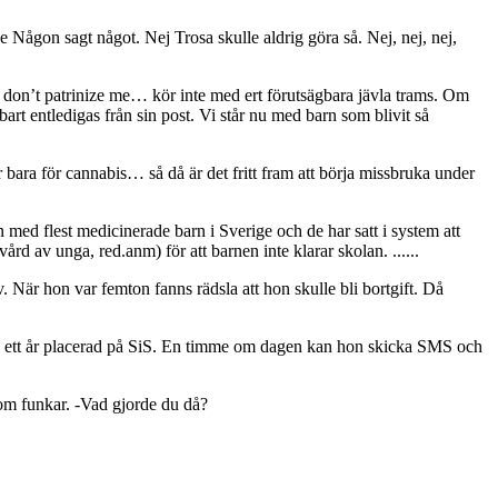
 Någon sagt något. Nej Trosa skulle aldrig göra så. Nej, nej, nej,
. don’t patrinize me… kör inte med ert förutsägbara jävla trams. Om
 entledigas från sin post. Vi står nu med barn som blivit så
ara för cannabis… så då är det fritt fram att börja missbruka under
med flest medicinerade barn i Sverige och de har satt i system att
rd av unga, red.anm) för att barnen inte klarar skolan. ......
 När hon var femton fanns rädsla att hon skulle bli bortgift. Då
edan ett år placerad på SiS. En timme om dagen kan hon skicka SMS och
 som funkar. -Vad gjorde du då?