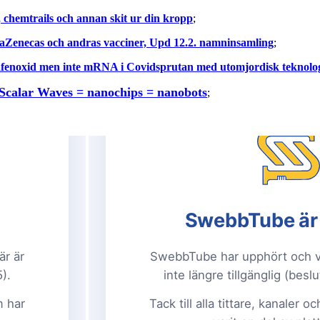
, chemtrails och annan skit ur din kropp
;
straZenecas och andras vacciner, Upd 12.2. namninsamling
;
afenoxid men inte mRNA i Covidsprutan med utomjordisk teknolo
Scalar Waves = nanochips = nanobots
;