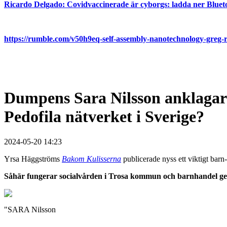
Ricardo Delgado: Covidvaccinerade är cyborgs: ladda ner Blu
https://rumble.com/v50h9eq-self-assembly-nanotechnology-gre
Dumpens Sara Nilsson anklagar 
Pedofila nätverket i Sverige?
2024-05-20 14:23
Yrsa Häggströms
Bakom Kulisserna
publicerade nyss ett viktigt barn
Såhär fungerar socialvården i Trosa kommun och barnhandel g
"SARA Nilsson