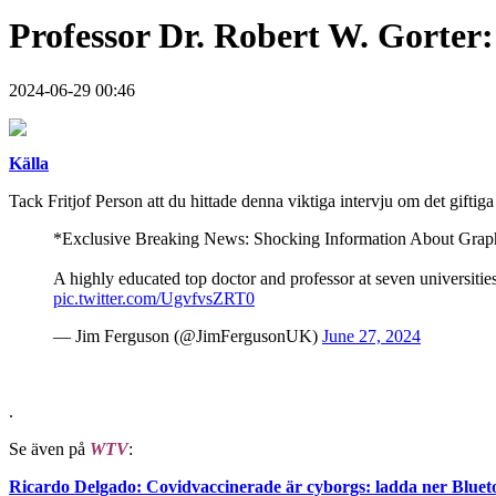
Professor Dr. Robert W. Gorter: 
2024-06-29 00:46
Källa
Tack Fritjof Person att du hittade denna viktiga intervju om det giftig
*Exclusive Breaking News: Shocking Information About Gra
A highly educated top doctor and professor at seven universiti
pic.twitter.com/UgvfvsZRT0
— Jim Ferguson (@JimFergusonUK)
June 27, 2024
.
Se även på
WTV
:
Ricardo Delgado: Covidvaccinerade är cyborgs: ladda ner Blu