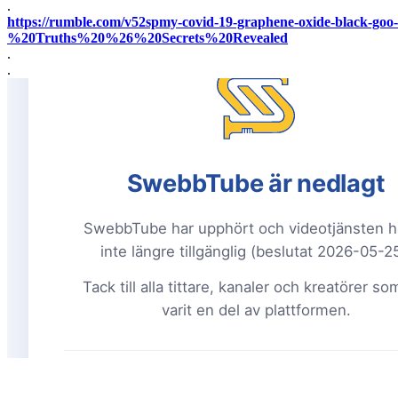
.
https://rumble.com/v52spmy-covid-19-graphene-oxide-black
%20Truths%20%26%20Secrets%20Revealed
.
.