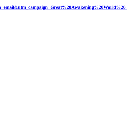
_medium=email&utm_campaign=Great%20Awakening%20World%20-