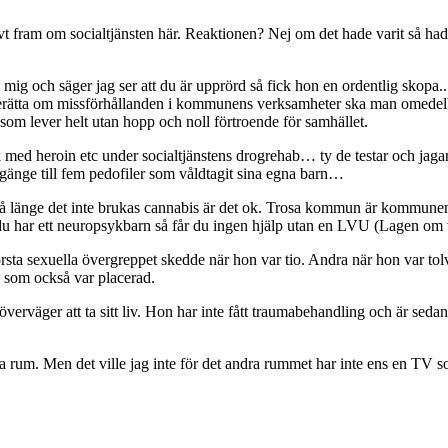
t fram om socialtjänsten här. Reaktionen? Nej om det hade varit så hade
mig och säger jag ser att du är upprörd så fick hon en ordentlig skopa.
erätta om missförhållanden i kommunens verksamheter ska man omedelbart
om lever helt utan hopp och noll förtroende för samhället.
ed heroin etc under socialtjänstens drogrehab… ty de testar och jagar b
umgänge till fem pedofiler som våldtagit sina egna barn…
h så länge det inte brukas cannabis är det ok. Trosa kommun är kommunen 
 du har ett neuropsykbarn så får du ingen hjälp utan en LVU (Lagen om vå
ta sexuella övergreppet skedde när hon var tio. Andra när hon var tolv.
e som också var placerad.
överväger att ta sitt liv. Hon har inte fått traumabehandling och är s
byta rum. Men det ville jag inte för det andra rummet har inte ens en TV