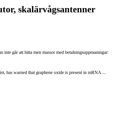
rutor, skalärvågsantenner
un inte går att hitta men massor med betalningsuppmaningar:
logist, has warned that graphene oxide is present in mRNA…