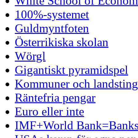
White School of Econom
100%-systemet
Guldmyntfoten
Österrikiska skolan
Wörgl
Gigantiskt pyramidspel
Kommuner och landsting 
Räntefria pengar
Euro eller inte
IMF+World Bank=Banks