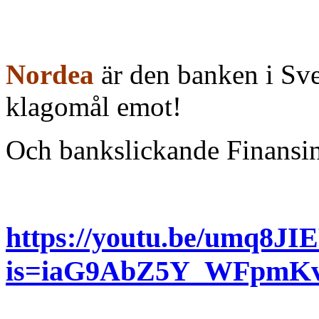
Nordea
är den banken i Sve
klagomål emot!
Och bankslickande Finansin
https://youtu.be/umq8JI
is=iaG9AbZ5Y_WFpmK