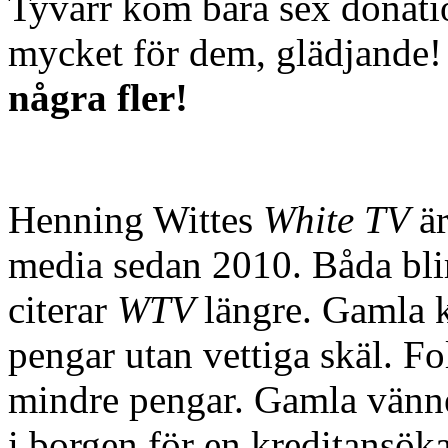
Tyvärr kom bara sex donati
mycket för dem, glädjande
några fler!
Henning Wittes
White TV
ä
media sedan 2010. Båda blir
citerar
WTV
längre. Gamla k
pengar utan vettiga skäl. Fo
mindre pengar. Gamla vänne
i borgen för en kreditans