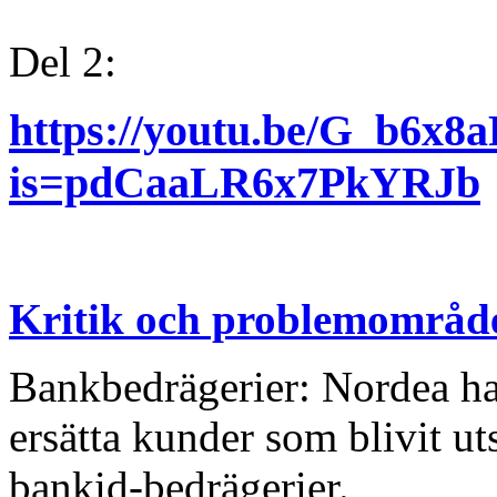
Del 2:
https://youtu.be/G_b6x8
is=pdCaaLR6x7PkYRJb
Kritik och problemområden
Bankbedrägerier: Nordea har 
ersätta kunder som blivit u
bankid-bedrägerier.