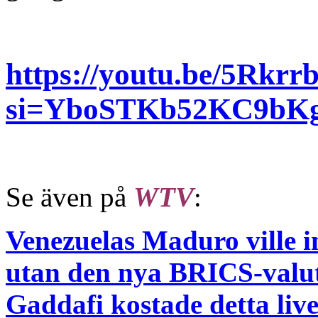
https://youtu.be/5Rkr
si=YboSTKb52KC9bK
Se även på
WTV
:
Venezuelas Maduro ville in
utan den nya BRICS-valu
Gaddafi kostade detta live