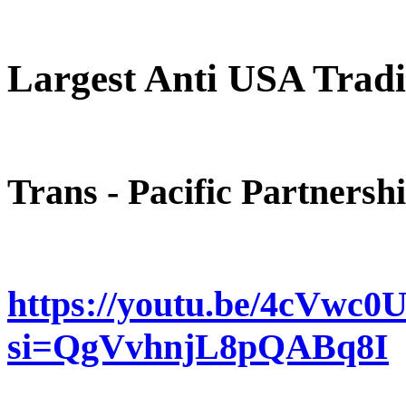
Largest Anti USA Tradi
Trans - Pacific Partner
https://youtu.be/4cVwc0
si=QgVvhnjL8pQABq8I