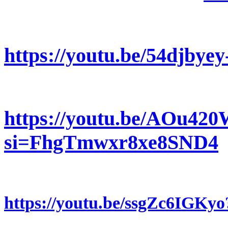
https://youtu.be/54djby
https://youtu.be/AOu42
si=FhgTmwxr8xe8SND4
https://youtu.be/ssgZc6IG