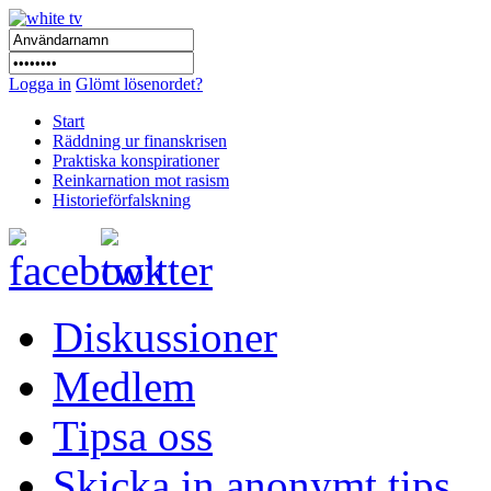
Logga in
Glömt lösenordet?
Start
Räddning ur finanskrisen
Praktiska konspirationer
Reinkarnation mot rasism
Historieförfalskning
Diskussioner
Medlem
Tipsa oss
Skicka in anonymt tips