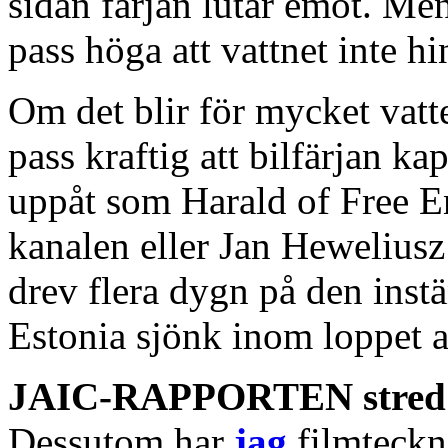
sidan färjan lutar emot. Me
pass höga att vattnet inte hi
Om det blir för mycket vatte
pass kraftig att bilfärjan k
uppåt som Harald of Free En
kanalen eller Jan Heweliusz
drev flera dygn på den inst
Estonia sjönk inom loppet 
JAIC-RAPPORTEN stred a
Dessutom har
jag
filmteckn