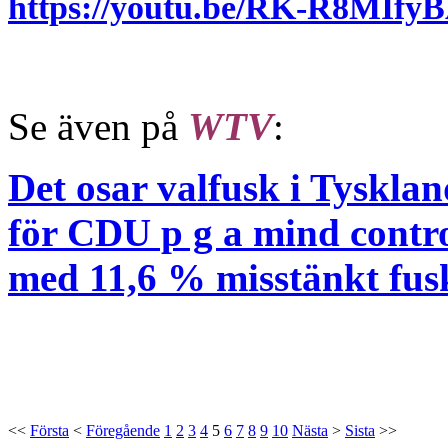
https://youtu.be/RK-R8MI
Se även på
WTV
:
Det osar valfusk i Tysklan
för CDU p g a mind contro
med 11,6 % misstänkt fus
<<
Första
<
Föregående
1
2
3
4
5
6
7
8
9
10
Nästa
>
Sista
>>