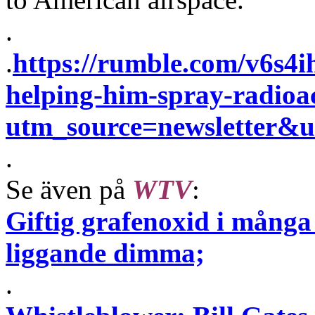
.
.
https://rumble.com/v6s4ih
helping-him-spray-radioac
utm_source=newsletter
.
Se även på
WTV
:
Giftig grafenoxid i många 
liggande dimma;
.