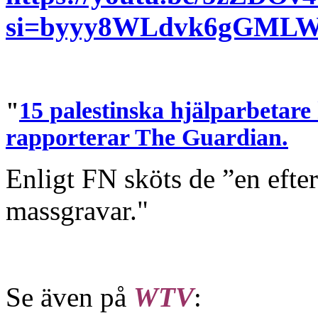
si=byyy8WLdvk6gGML
"
15 palestinska hjälparbetare 
rapporterar The Guardian.
Enligt FN sköts de ”en efter
massgravar."
Se även på
WTV
: