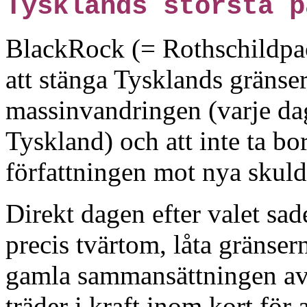
Tysklands största p
BlackRock (= Rothschildpac
att stänga Tysklands gränse
massinvandringen (varje da
Tyskland) och att inte ta bo
författningen mot nya skulde
Direkt dagen efter valet sa
precis tvärtom, låta gränse
gamla sammansättningen av
träder i kraft inom kort fö