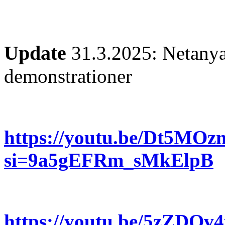
Update
31.3.2025: Netanyah
demonstrationer
https://youtu.be/Dt5MO
si=9a5gEFRm_sMkElpB
https://youtu.be/5zZDOv