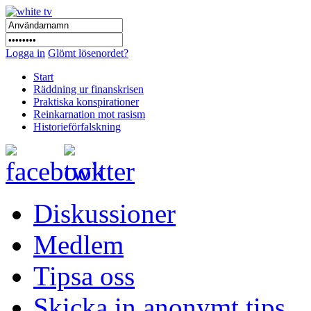
Logga in
Glömt lösenordet?
Start
Räddning ur finanskrisen
Praktiska konspirationer
Reinkarnation mot rasism
Historieförfalskning
Diskussioner
Medlem
Tipsa oss
Skicka in anonymt tips