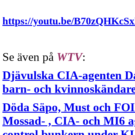
https://youtu.be/B70zQHKc
Se även på
WTV
:
Djävulska CIA-agenten Da
barn- och kvinnoskändar
Döda Säpo, Must och FOI s
Mossad- , CIA- och MI6 ag
control bunkern under KI, 