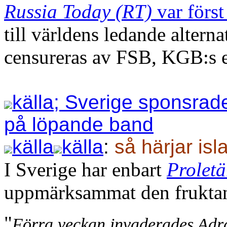
Russia Today (RT)
var förs
till världens ledande alterna
censureras av FSB, KGB:s ef
källa; Sverige sponsrade
på löpande band
källa
källa
:
så härjar isl
I Sverige har enbart
Proletä
uppmärksammat den fruktan
"
Förra veckan invaderades Adr