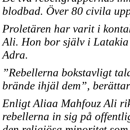
blodbad. Över 80 civila up
Proletären har varit i kont
Ali. Hon bor själv i Latakia
Adra.
”Rebellerna bokstavligt tal
brände ihjäl dem”, berättar
Enligt Aliaa Mahfouz Ali ri
rebellerna in sig på offentl
den religiösa minoritet som