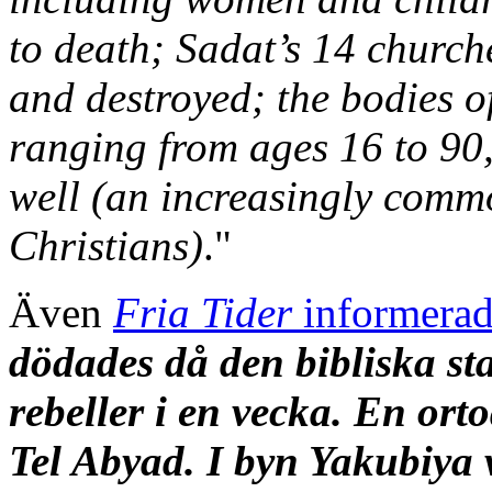
to death; Sadat’s 14 church
and destroyed; the bodies of
ranging from ages 16 to 90,
well (an increasingly com
Christians)
."
Även
Fria Tider
informera
dödades då den bibliska s
rebeller i en vecka. En ort
Tel Abyad. I byn Yakubiya 