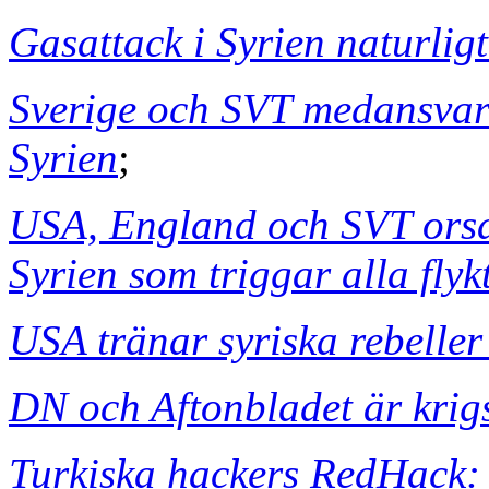
Gasattack i Syrien naturligt
Sverige och SVT medansvari
Syrien
;
USA, England och SVT orsa
Syrien som triggar alla flyk
USA tränar syriska rebelle
DN och Aftonbladet är krig
Turkiska hackers RedHack: T