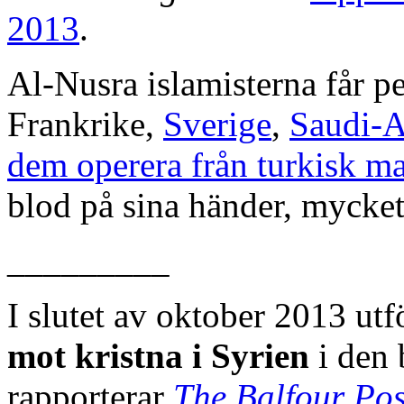
2013
.
Al-Nusra islamisterna får 
Frankrike,
Sverige
,
Saudi-A
dem operera från turkisk ma
blod på sina händer, mycket
_________
I slutet av oktober 2013 ut
mot kristna i Syrien
i den 
rapporterar
The Balfour Pos