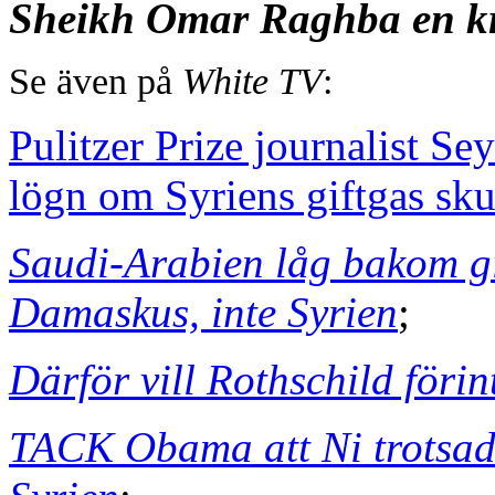
Sheikh Omar Raghba en kr
Se även på
White TV
:
Pulitzer Prize journalist 
lögn om Syriens giftgas sku
Saudi-Arabien låg bakom gi
Damaskus, inte Syrien
;
Därför vill Rothschild för
TACK Obama att Ni trotsade