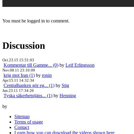
You must be logged in to comment.
Discussion
Oct.23.15 15:51:03
Kommentar till Gamme... (0)
by
Leif Erlingsson
Nov.08.11 23:10:09
krig mot Iran (1)
by
ronin
Apr.15.11 14:32:34
Centralbanken gör eg... (1)
by
Stig
Jan.23.11 17:34:26
Tyska säkerhetstjäns... (1)
by
Henning
by
Sitemap
Terms of usage
Contact
Learn how you can download the videos shown here