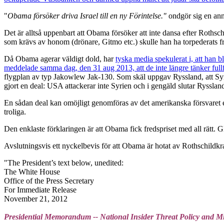
"
Obama försöker driva Israel till en ny Förintelse."
ondgör sig en an
Det är alltså uppenbart att Obama försöker att inte dansa efter Rothsch
som krävs av honom (drönare, Gitmo etc.) skulle han ha torpederats fr
Då Obama agerar väldigt dold, har
tyska media spekulerat i, att han bl
meddelade samma dag, den 31 aug 2013, att de inte längre tänker fullfö
flygplan av typ Jakowlew Jak-130. Som skäl uppgav Ryssland, att Syrien
gjort en deal: USA attackerar inte Syrien och i gengäld slutar Ryssland 
En sådan deal kan omöjligt genomföras av det amerikanska försvaret e
troliga.
Den enklaste förklaringen är att Obama fick fredspriset med all rätt. 
Avslutningsvis ett nyckelbevis för att Obama är hotat av Rothschil
"The President’s text below, unedited:
The White House
Office of the Press Secretary
For Immediate Release
November 21, 2012
Presidential Memorandum -- National Insider Threat Policy and 