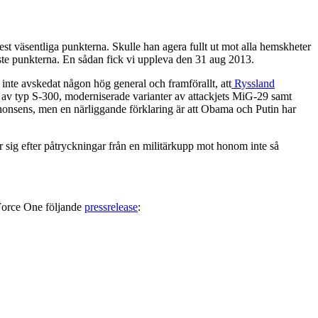
est väsentliga punkterna. Skulle han agera fullt ut mot alla hemskheter
aste punkterna. En sådan fick vi uppleva den 31 aug 2013.
s inte avskedat någon hög general och framförallt, att
Ryssland
n av typ S-300, moderniserade varianter av attackjets MiG-29 samt
s nonsens, men en närliggande förklaring är att Obama och Putin har
sig efter påtryckningar från en militärkupp mot honom inte så
 Force One följande
pressrelease
: