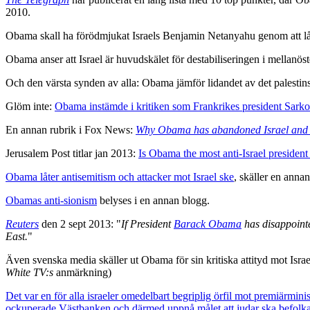
2010.
Obama skall ha förödmjukat Israels Benjamin Netanyahu genom att låt
Obama anser att Israel är huvudskälet för destabiliseringen i mellanöst
Och den värsta synden av alla: Obama jämför lidandet av det palestin
Glöm inte:
Obama instämde i kritiken som Frankrikes president Sar
En annan rubrik i Fox News:
Why Obama has abandoned Israel and
Jerusalem Post titlar jan 2013:
Is Obama the most anti-Israel president
Obama låter antisemitism och attacker mot Israel ske
, skäller en annan
Obamas anti-sionism
belyses i en annan blogg.
Reuters
den 2 sept 2013: "
If President
Barack Obama
has disappointe
East.
"
Även svenska media skäller ut Obama för sin kritiska attityd mot Israe
White TV:s
anmärkning)
Det var en för alla israeler omedelbart begriplig örfil mot premiärmin
ockuperade Västbanken och därmed uppnå målet att judar ska befolka h