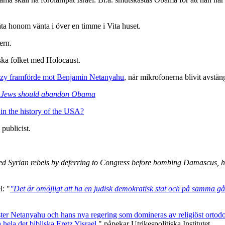
a honom vänta i över en timme i Vita huset.
ern.
ska folket med Holocaust.
kozy framförde mot Benjamin Netanyahu
, när mikrofonerna blivit avstän
 Jews should abandon Obama
 in the history of the USA?
 publicist.
d Syrian rebels by deferring to Congress before bombing Damascus, he 
l: "
"Det är omöjligt att ha en judisk demokratisk stat och på samma gån
ister Netanyahu och hans nya regering som domineras av religiöst ortodoxa
ela det bibliska Eretz Yisrael
." påpekar Utrikespolitiska Institutet.