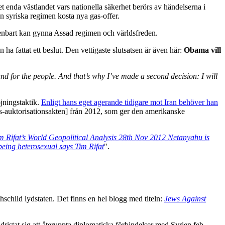
t enda västlandet vars nationella säkerhet berörs av händelserna i
 syriska regimen kosta nya gas-offer.
 enbart kan gynna Assad regimen och världsfreden.
 ha fattat ett beslut. Den vettigaste slutsatsen är även här:
Obama
vill
and for the people. And that’s why I’ve made a second decision: I will
jningstaktik.
Enligt hans eget agerande tidigare mot Iran behöver han
-auktorisationsakten] från 2012, som ger den amerikanske
m Rifat’s World Geopolitical Analysis 28th Nov 2012 Netanyahu is
being heterosexual says Tim Rifat
".
thschild lydstaten. Det finns en hel blogg med titeln:
Jews Against
dristat sig att återuppta diplomatiska förbindelser med Syrien feb