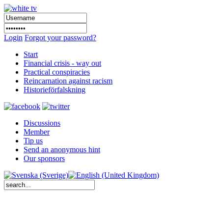
Login
Forgot your password?
Start
Financial crisis - way out
Practical conspiracies
Reincarnation against racism
Historieförfalskning
Discussions
Member
Tip us
Send an anonymous hint
Our sponsors