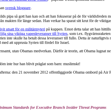
nan
svensk bloggare
.
ilds pipa så gott han kan och att han fokuserar på de för världsfreden m
ån makten för länge sedan. Han verkar ha sparat sitt krut för de viktig
ivit utsatt för en militärmyteri
på kuppen. Emot detta talar att han hittill
lja sina viktiga vapenleveranser till Syrien
, som t.ex. flygvärnsrakete
 inte skulle ha betalt dessa leveranser till fullo. Detta är naturligtvi
med att upprusta Syrien till fördel för Israel.
nsamt, utan Obamas medverkan. Därför är teorin, att Obama lugnat ner 
Glöm inte hur han blivit präglat som barn: muslimskt!
dkrafterna: den 21 november 2012 offentliggjorde Obama ombord på Air
Minimum Standards for Executive Branch Insider Threat Programs