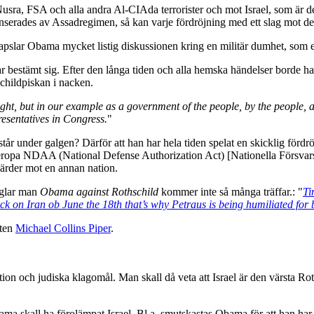
-Nusra, FSA och alla andra Al-CIAda terrorister och mot Israel, som är de
serades av Assadregimen, så kan varje fördröjning med ett slag mot den
kapslar Obama mycket listig diskussionen kring en militär dumhet, som
har bestämt sig. Efter den långa tiden och alla hemska händelser borde han
childpiskan i nacken.
might, but in our example as a government of the people, by the people, 
resentatives in Congress.
"
 under galgen? Därför att han har hela tiden spelat en skicklig fördrö
eropa NDAA (National Defense Authorization Act) [Nationella Försvars
gärder mot en annan nation.
glar man
Obama against Rothschild
kommer inte så många träffar.: "
Ti
k on Iran ob June the 18th that’s why Petraus is being humiliated for 
sten
Michael Collins Piper
.
ation och judiska klagomål. Man skall då veta att Israel är den värsta Ro
ama skall ha förolämpat Israel. Bl.a. smutskastas Obama för att han har 