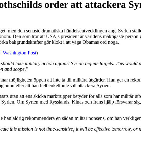
hschilds order att attackera Sy
et, men den senaste dramatiska händelseutvecklingen ang. Syrien ställer
s honom. Den som tror att USA:s president är världens mäktigaste person
 mörka bakgrundskrafter gör klokt i att väga Obamas ord noga.
rån Washington Post
)
es should take military action against Syrian regime targets. This would
ion and scope
."
 lämnar möjligheten öppen att inte ta till militära åtgärder. Han ger en r
g ännu eller att han helt enkelt inte vill attackera Syrien.
sats utan att ens skicka marktrupper betyder för alla som har militär utb
t Syrien. Om Syrien med Rysslands, Kinas och Irans hjälp försvarar sig, 
 han aldrig rekommendera en sådan militär nonsens, om han verkligen h
te this mission is not time-sensitive; it will be effective tomorrow, o