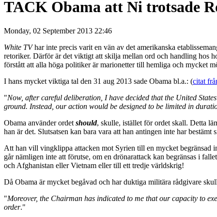
TACK Obama att Ni trotsade Rot
Monday, 02 September 2013 22:46
White TV
har inte precis varit en vän av det amerikanska etablissemang
retoriker. Därför är det viktigt att skilja mellan ord och handling ho
förstått att alla höga politiker är marionetter till hemliga och mycket
I hans mycket viktiga tal den 31 aug 2013 sade Obama bl.a.: (
citat f
"
Now, after careful deliberation, I have decided that the United Stat
ground. Instead, our action would be designed to be limited in durat
Obama använder ordet
should
, skulle, istället för ordet skall. Detta
han är det. Slutsatsen kan bara vara att han antingen inte har bestämt si
Att han vill vingklippa attacken mot Syrien till en mycket begränsad in
går nämligen inte att förutse, om en drönarattack kan begränsas i falle
och Afghanistan eller Vietnam eller till ett tredje världskrig!
Då Obama är mycket begåvad och har duktiga militära rådgivare skulle
"
Moreover, the Chairman has indicated to me that our capacity to execu
order
."