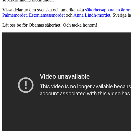
Vissa delar av den svenska och amerikanska
säkerhetsapparaten är oro
Palmemordet
,
Estoniamassmordet
och
Anna Lindh-mordet
. Sverige h
Låt oss be för Obamas säkerhet! Och tacka honom!