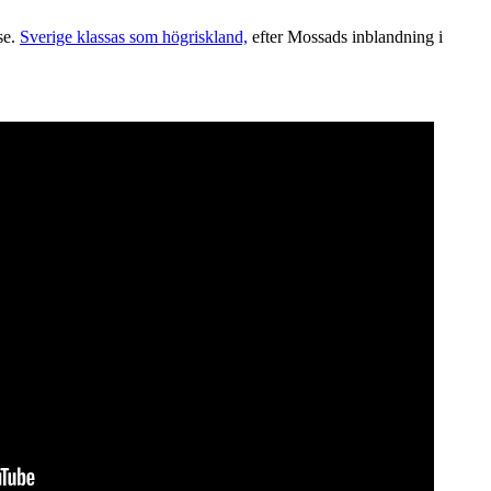
se.
Sverige klassas som högriskland,
efter Mossads inblandning i