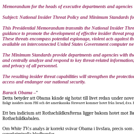
Memorandum for the heads of executive departments and agencies
Subject: National Insider Threat Policy and Minimum Standards f
This Presidential Memorandum transmits the National Insider Thr
guidance to promote the development of effective insider threat prog
These threats encompass potential espionage, violent acts against t
available on interconnected United States Government computer n
The Minimum Standards provide departments and agencies with the mi
and centrally analyze and respond to key threat-related information;
and privacy of all personnel.
The resulting insider threat capabilities will strengthen the protec
access and endanger our national security.
Barack Obama
–
"
Detta betyder att Obama kände sig hotat till livet redan under nov
E
nligt
insiders inom FBI och det amerikanska försvaret kommer hotet från Israel, d.v.s. 
Ett bra indicium att Rothschildkrafterna ligger bakom hotet mot 
Rothschildkabalen.
Om
White TV:s
analys är korrekt svävar Obama i livsfara, precis so
superkriminella blodhundar.