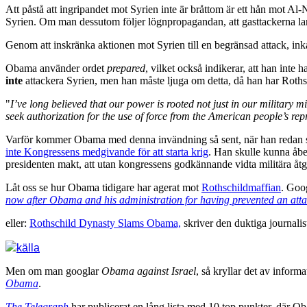
Att påstå att ingripandet mot Syrien inte är bråttom är ett hån mot Al
Syrien. Om man dessutom följer lögnpropagandan, att gasttackerna lan
Genom att inskränka aktionen mot Syrien till en begränsad attack, in
Obama använder ordet
prepared
, vilket också indikerar, att han inte 
inte
attackera Syrien, men han måste ljuga om detta, då han har Roths
"
I’ve long believed that our power is rooted not just in our military 
seek authorization for the use of force from the American people’s rep
Varför kommer Obama med denna invändning så sent, när han redan står
inte Kongressens medgivande för att starta krig
. Han skulle kunna åb
presidenten makt, att utan kongressens godkännande vidta militära åt
Låt oss se hur Obama tidigare har agerat mot
Rothschildmaffian
. Goo
now after Obama and his administration for having prevented an attac
eller:
Rothschild Dynasty Slams Obama,
skriver den duktiga journali
källa
Men om man googlar
Obama against Israel
, så kryllar det av inform
Obama
.
The Telegraph
har publicerat en lång lista med 10 top punkter, där Ob