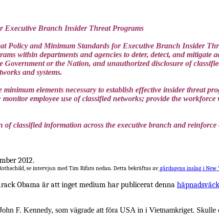
or Executive Branch Insider Threat Programs
eat Policy and Minimum Standards for Executive Branch Insider Thr
rams within departments and agencies to deter, detect, and mitigate a
he Government or the Nation, and unauthorized disclosure of classifie
etworks and systems.
nimum elements necessary to establish effective insider threat progr
 monitor employee use of classified networks; provide the workforce wit
tion of classified information across the executive branch and reinforc
ember 2012.
Rothschild, se intervjun med Tim Rifats nedan. Detta bekräftas av
gårdagens inslag i New Y
Barack Obama är att inget medium har publicerat denna
häpnadsväck
m John F. Kennedy, som vägrade att föra USA in i Vietnamkriget. Skull