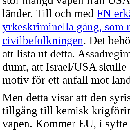
stor mängd vapen från USA,
länder. Till och med
FN erkä
,
yrkeskriminella gäng
som ny
civilbefolkningen
. Det beh
att lista ut detta. Assadregi
dumt, att Israel/USA skulle 
motiv för ett anfall mot land
Men detta visar att den syr
tillgång till kemisk krigför
vapen. Kommer EU, i syfte at