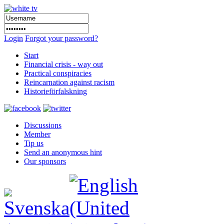
Login
Forgot your password?
Start
Financial crisis - way out
Practical conspiracies
Reincarnation against racism
Historieförfalskning
Discussions
Member
Tip us
Send an anonymous hint
Our sponsors