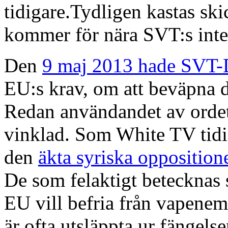
tidigare.Tydligen kastas ski
kommer för nära SVT:s inte
Den
9 maj 2013 hade SVT-
EU:s krav, om att beväpna d
Redan användandet av ordet 
vinklad. Som White TV tidig
den
äkta syriska oppositione
De som felaktigt betecknas
EU vill befria från vapenem
är ofta utsläppta ur fängelser