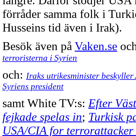
längre. Därför stödjer USA 
förråder samma folk i Turki
Husseins tid även i Irak).
Besök även på
Vaken.se
och
terroristerna i Syrien
och:
Iraks utrikesminister beskylle
Syriens president
samt White TV:s:
Efter Väst
fejkade spelas in
;
Turkisk p
USA/CIA for terrorattacker 