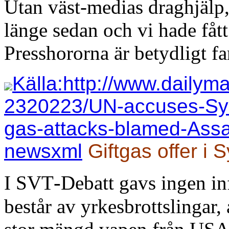
Utan väst-medias draghjälp, 
länge sedan och vi hade fått
Presshororna är betydligt fa
Källa:http://www.dailyma
2320223/UN-accuses-Syri
gas-attacks-blamed-Assa
newsxml
Giftgas offer i 
-
I SVT
Debatt gavs ingen in
består av yrkesbrottslingar,