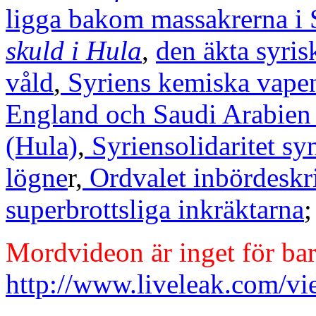
ligga bakom massakrerna i 
skuld i Hula
,
den äkta syris
våld
,
Syriens kemiska vapen
England och Saudi Arabien 
(Hula)
,
Syriensolidaritet sy
lögne
r,
Ordvalet inbördeskri
superbrottsliga inkräktarna
;
Mordvideon är inget för ba
http://www.liveleak.com/