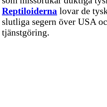
som missbrukar duktiga tysk
Reptiloiderna
lovar de tys
slutliga segern över USA oc
tjänstgöring.