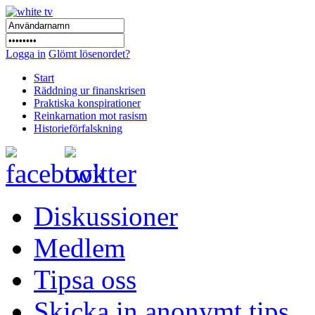
Logga in
Glömt lösenordet?
Start
Räddning ur finanskrisen
Praktiska konspirationer
Reinkarnation mot rasism
Historieförfalskning
Diskussioner
Medlem
Tipsa oss
Skicka in anonymt tips