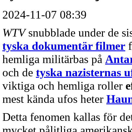
2024-11-07 08:39
WTV
snubblade under de sis
tyska dokumentär filmer
f
hemliga militärbas på
Antar
och de
tyska nazisternas u
viktiga och hemliga roller
e
mest kända ufos heter
Hau
Detta fenomen kallas för de
mycket pålitliga amerikans