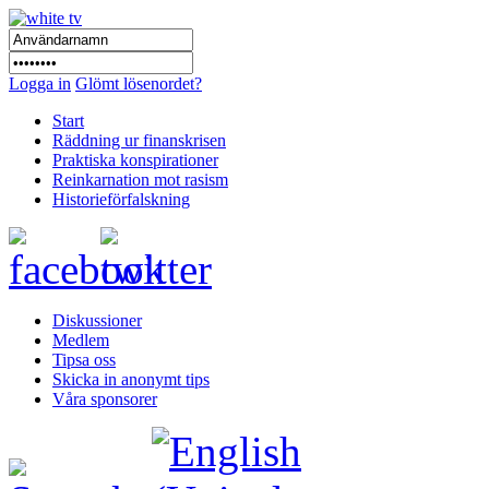
Logga in
Glömt lösenordet?
Start
Räddning ur finanskrisen
Praktiska konspirationer
Reinkarnation mot rasism
Historieförfalskning
Diskussioner
Medlem
Tipsa oss
Skicka in anonymt tips
Våra sponsorer