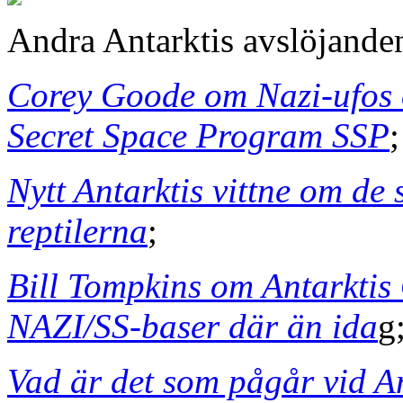
Andra Antarktis avslöjande
Corey Goode om Nazi-ufos o
Secret Space Program SSP
;
Nytt Antarktis vittne om de
reptilerna
;
Bill Tompkins om Antarkti
NAZI/SS-baser där än ida
g
Vad är det som pågår vid A