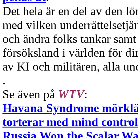
Det hela är en del av den l
med vilken underrättelsetjän
och ändra folks tankar samt
försöksland i världen för di
av KI och militären, alla u
.
Se även på
WTV
:
Havana Syndrome mörkläg
torterar med mind control
Russia Won the Scalar 