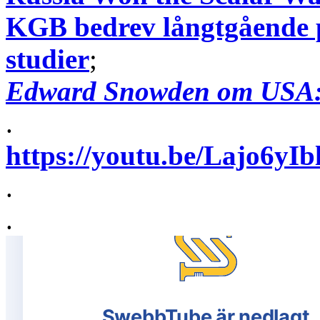
KGB bedrev långtgående 
studier
;
Edward Snowden om USA:s 
.
https://youtu.be/Lajo6
.
.