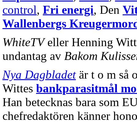
control
,
Fri energi
, Den
Vi
Wallenbergs Kreugermord
WhiteTV
eller Henning Witt
undantag av
Bakom Kulisse
Nya Dagbladet
är t o m så 
Wittes
bankparasitmål mo
Han betecknas bara som EU-a
chefredaktören känner hono