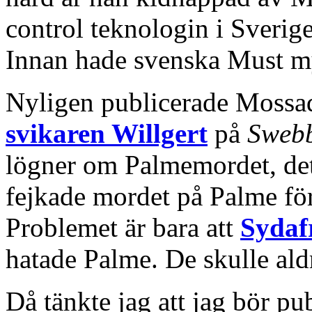
control teknologin i Sverige
Innan hade svenska Must my
Nyligen publicerade Mossa
svikaren Willgert
på
Sweb
lögner om Palmemordet, de
fejkade mordet på Palme för
Problemet är bara att
Sydaf
hatade Palme. De skulle aldr
Då tänkte jag att jag bör p