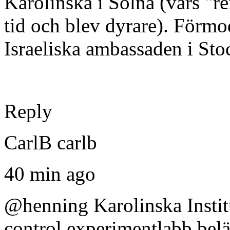
Karolinska i Solna (vars "r
tid och blev dyrare). Förmo
Israeliska ambassaden i St
Reply
CarlB carlb
40 min ago
@henning Karolinska Instit
control experimentlabb belä