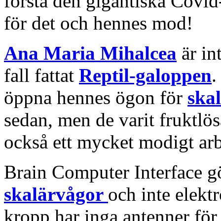
förstå den gigantiska Covi
för det och hennes mod!
Ana Maria Mihalcea
är in
fall fattat
Reptil-galoppen
.
öppna hennes ögon för
ska
sedan, men de varit fruktlö
också ett mycket modigt arb
Brain Computer Interface 
skalärvågor
och inte elekt
kropp har inga antenner fö