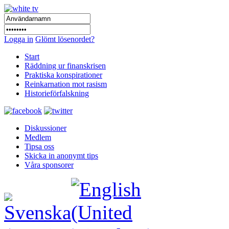
Logga in
Glömt lösenordet?
Start
Räddning ur finanskrisen
Praktiska konspirationer
Reinkarnation mot rasism
Historieförfalskning
Diskussioner
Medlem
Tipsa oss
Skicka in anonymt tips
Våra sponsorer