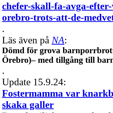
chefer-skall-fa-avga-efter
orebro-trots-att-de-medvet
.
Läs även på
NA
:
Dömd för grova barnporrbrot
Örebro)– med tillgång till ba
.
Update 15.9.24:
Fostermamma var knarkba
skaka galler