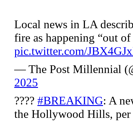
Local news in LA descri
fire as happening “out o
pic.twitter.com/JBX4G
— The Post Millennial 
2025
????
#BREAKING
: A n
the Hollywood Hills, pe