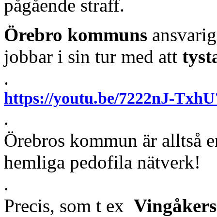
pågående straff.
Örebro kommuns
ansvarig
jobbar i sin tur med att
tyst
.
https://youtu.be/7222nJ-T
.
Örebros kommun är alltså e
hemliga pedofila nätverk!
.
Precis, som t ex
Vingåker