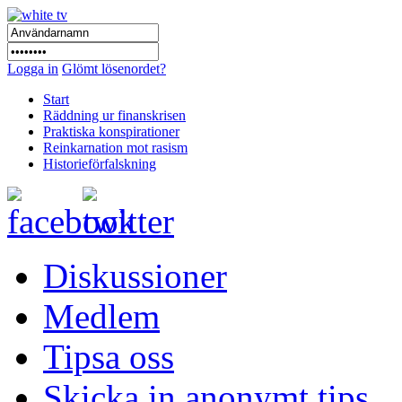
Logga in
Glömt lösenordet?
Start
Räddning ur finanskrisen
Praktiska konspirationer
Reinkarnation mot rasism
Historieförfalskning
Diskussioner
Medlem
Tipsa oss
Skicka in anonymt tips