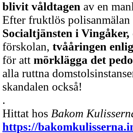
blivit våldtagen
av en manli
Efter fruktlös polisanmäla
Socialtjänsten i Vingåker,
förskolan,
tvååringen enli
för att
mörklägga det pedo
alla ruttna domstolsinstans
skandalen också!
.
Hittat hos
Bakom Kulissern
https://bakomkulisserna.