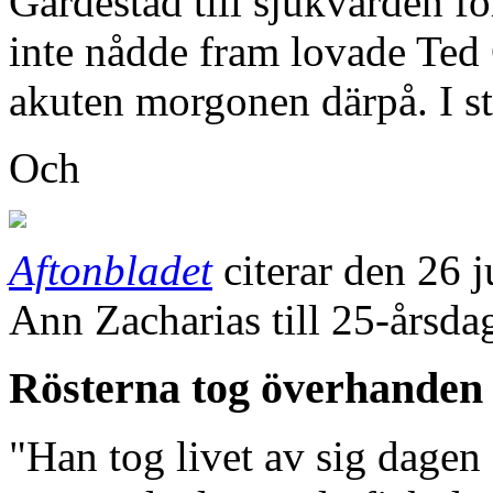
Gärdestad till sjukvården fö
inte nådde fram lovade Ted G
akuten morgonen därpå. I stäl
Och
Aftonbladet
citerar den 26 j
Ann Zacharias till 25-årsda
Rösterna tog överhanden
"Han tog livet av sig dage