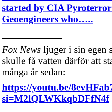
started by CIA Pyroterro
Geoengineers who…..
____________
Fox News
ljuger i sin egen
skulle få vatten därför att s
många år sedan:
https://youtu.be/8evHFa
si=M2lQLWKkqbDFfN4f