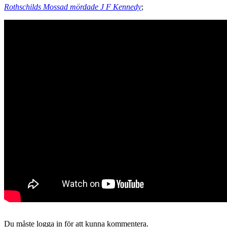
Rothschilds Mossad mördade J F Kennedy
;
Du måste logga in för att kunna kommentera.