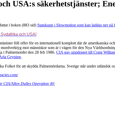
ch USA:s säkerhetstjänster; En
attat i boken (883 sid)
Statskupp i Slowmotion som kan laddas ner på
 i Sydafrika och USA!
inister föll offer för en internationell komplott där de amerikanska och
tivt mordverktyg mot människor som är i vägen för den Nya Världsordni
iga i Palmemordet den 28 feb 1986.
CIA gav uppdraget till Craig Willia
Arla Gryning
.
ka Folket för att skydda Palmemördarna. Sverige står under utländsk o
racies.com/
r CIA/Allen Dulles Operation 40
;