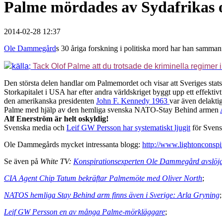
Palme mördades av Sydafrikas o
2014-02-28 12:37
Ole Dammegård
s 30 åriga forskning i politiska mord har han sammanf
källa;
Tack Olof Palme att du trotsade de kriminella regimer
Den största delen handlar om Palmemordet och visar att Sveriges statsm
Storkapitalet i USA har efter andra världskriget byggt upp ett effek
den amerikanska presidenten
John F. Kennedy 1963
var även delakt
Palme med hjälp av den hemliga svenska NATO-Stay Behind armen
Alf Enerström är helt oskyldig!
Svenska media och
Leif GW Persson har systematiskt ljugit
för Svens
Ole Dammegårds mycket intressanta blogg:
http://www.lightonconspi
Se även på
White TV:
Konspirationsexperten Ole Dammegård avslöja
CIA Agent Chip Tatum bekräftar Palmemöte med Oliver North
;
NATOS hemliga Stay Behind arm finns även i Sverige: Arla Gryning
;
Leif GW Persson en av många Palme-mörkläggare
;