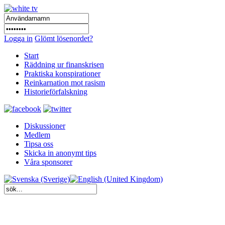
Logga in
Glömt lösenordet?
Start
Räddning ur finanskrisen
Praktiska konspirationer
Reinkarnation mot rasism
Historieförfalskning
Diskussioner
Medlem
Tipsa oss
Skicka in anonymt tips
Våra sponsorer