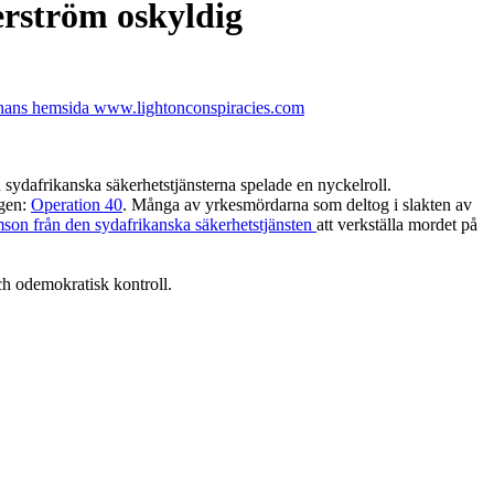
erström oskyldig
 hans hemsida www.lightonconspiracies.com
 sydafrikanska säkerhetstjänsterna spelade en nyckelroll.
ngen:
Operation 40
. Många av yrkesmördarna som deltog i slakten av
mson från den sydafrikanska säkerhetstjänsten
att verkställa mordet på
ch odemokratisk kontroll.