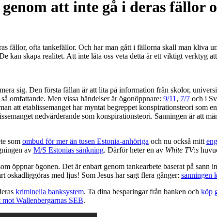
enom att inte gå i deras fällor o
deras fällor, ofta tankefällor. Och har man gått i fällorna skall man kliv
e kan skapa realitet. Att inte låta oss veta detta är ett viktigt verktyg at
era sig. Den första fällan är att lita på information från skolor, unive
ra så omfattande. Men vissa händelser är ögonöppnare:
9/11
,
7/7
och i Sv
r man att etablissemanget har myntat begreppet konspirationsteori som en
lissemanget nedvärderande som konspirationsteori. Sanningen är att männi
bete som
ombud för mer än tusen Estonia-anhöriga
och nu också mitt
en
gningen av
M/S Estonias sänkning
. Därför heter en av
White TV:s
huvu
om öppnar ögonen. Det är enbart genom tankearbete baserat på sann infor
rt oskadliggöras med ljus! Som Jesus har sagt flera gånger:
sanningen k
 deras
kriminella banksystem
. Ta dina besparingar från banken och
köp 
et mot Wallenbergarnas SEB
.