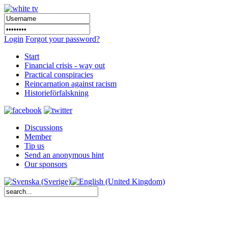
Login
Forgot your password?
Start
Financial crisis - way out
Practical conspiracies
Reincarnation against racism
Historieförfalskning
Discussions
Member
Tip us
Send an anonymous hint
Our sponsors