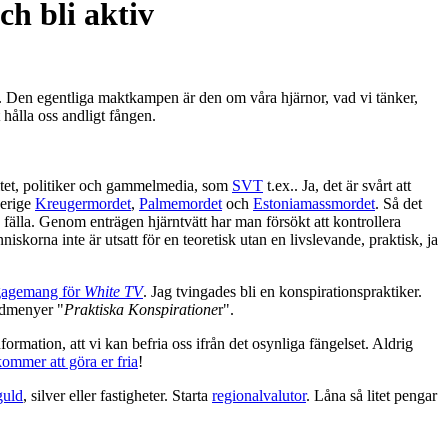
ch bli aktiv
a ur. Den egentliga maktkampen är den om våra hjärnor, vad vi tänker,
t hålla oss andligt fången.
rsitet, politiker och gammelmedia, som
SVT
t.ex.. Ja, det är svårt att
erige
Kreugermordet
,
Palmemordet
och
Estoniamassmordet
. Så det
 fälla. Genom enträgen hjärntvätt har man försökt att kontrollera
skorna inte är utsatt för en teoretisk utan en livslevande, praktisk, ja
gagemang för
White TV
. Jag tvingades bli en konspirationspraktiker.
dmenyer "
Praktiska Konspiratione
r".
mation, att vi kan befria oss ifrån det osynliga fängelset. Aldrig
ommer att göra er fria
!
guld
, silver eller fastigheter. Starta
regionalvalutor
. Låna så litet pengar