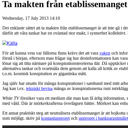
Ta makten från etablissemanget g
Wednesday, 17 July 2013 14:10
Det enklaste sättet att ta makten från etablissemanget är att inte gå i 
därför att våra tankar har en oväntad stor makt, i synnerhet kollektivt. D
Källa
För att kunna veta var fällorna finns krävs det att vara
vaken
och inform
förstå i början, eftersom man frågar sig hur desinformationen kan va
lönar sig att titta närmare på konspirationsteorierna där. Då upptäcke
alternativa tankar och svartmåla dem genom att kalla all kritik av etab
t.o.m. kosmisk konspiration av gigantiska mått.
Jag själv har utsatts för många konspirationer i samband med mitt ar
Jag kan t.ex.
tekniskt bevisa
många av konspirationerna runt mörkläg
White TV
försöker vara ett medium där man kan få ärlig information, s
med våld. Där är mörkerkrafterna överlägsen bättre. Mörkret kan enba
Ett annat praktiskt steg att neutralisera etablissemanget är att bojkotta
som möjligt, skriv på
kontantupproret
och
uppropet i bankparasitmål