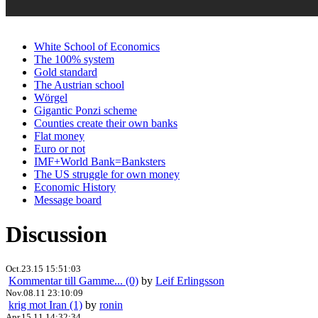
White School of Economics
The 100% system
Gold standard
The Austrian school
Wörgel
Gigantic Ponzi scheme
Counties create their own banks
Flat money
Euro or not
IMF+World Bank=Banksters
The US struggle for own money
Economic History
Message board
Discussion
Oct.23.15 15:51:03
Kommentar till Gamme... (0)
by
Leif Erlingsson
Nov.08.11 23:10:09
krig mot Iran (1)
by
ronin
Apr.15.11 14:32:34