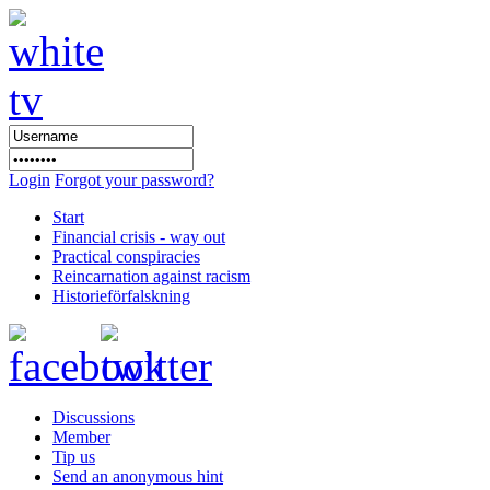
Login
Forgot your password?
Start
Financial crisis - way out
Practical conspiracies
Reincarnation against racism
Historieförfalskning
Discussions
Member
Tip us
Send an anonymous hint