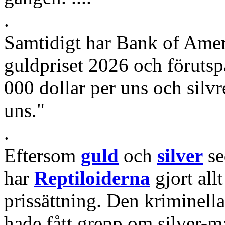
.
Samtidigt har Bank of Ameri
guldpriset 2026 och förutsp
000 dollar per uns och silvr
uns."
.
Eftersom
guld
och
silver
se
har
Reptiloiderna
gjort all
prissättning. Den kriminell
hade fått grepp om silver-