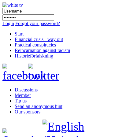
Login
Forgot your password?
Start
Financial crisis - way out
Practical conspiracies
Reincarnation against racism
Historieförfalskning
Discussions
Member
Tip us
Send an anonymous hint
Our sponsors