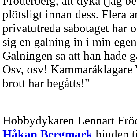
Fröderberg, att dyka (jag b
plötsligt innan dess. Flera 
privatutreda sabotaget har o
sig en galning in i min ege
Galningen sa att han hade gå
Osv, osv! Kammaråklagare Wi
brott har begåtts!"
Hobbydykaren Lennart Fröd
Håkan Bergmark
bjuden t