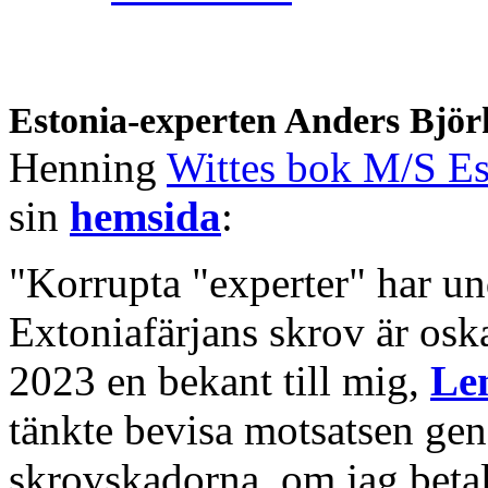
Estonia-experten Anders Bjö
Henning
Wittes bok M/S Es
sin
hemsida
:
"Korrupta "experter" har un
Extoniafärjans skrov är os
2023 en bekant till mig,
Le
tänkte bevisa motsatsen ge
skrovskadorna, om jag betal