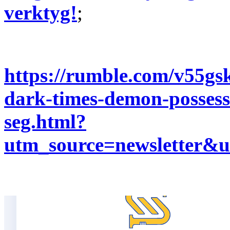
verktyg!
;
https://rumble.com/v55gs
dark-times-demon-possess
seg.html?
utm_source=newslette