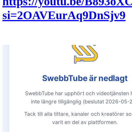
https://youtu.be/B893o
si=2OAVEurAq9DnSjv9