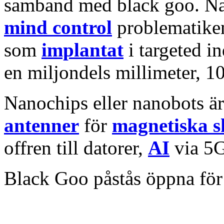
samband med black goo. Nan
mind control
problematike
som
implantat
i targeted in
en miljondels millimeter, 1
Nanochips eller nanobots är
antenner
för
magnetiska s
offren till datorer,
AI
via 5G 
Black Goo påstås öppna fö