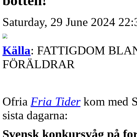
botten!
Saturday, 29 June 2024 22:
Källa
: FATTIGDOM BL
FÖRÄLDRAR
Ofria
Fria Tider
kom med Sv
sista dagarna:
Svensk konkursvåg på for