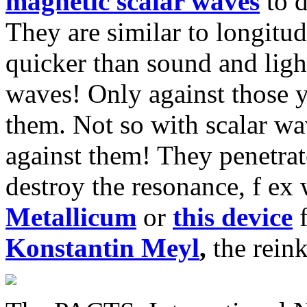
magnetic scalar waves
to 
They are similar to longitu
quicker than sound and lig
waves! Only against those 
them. Not so with scalar wa
against them! They penetrat
destroy the resonance, f ex
Metallicum
or
this device
f
Konstantin Meyl
,
the rein