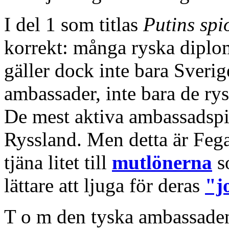
I del 1 som titlas
Putins spi
korrekt: många ryska diplom
gäller dock inte bara Sverig
ambassader, inte bara de rys
De mest aktiva ambassadsp
Ryssland. Men detta är Fega
tjäna litet till
mutlönerna
s
lättare att ljuga för deras
"j
T o m den tyska ambassaden