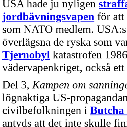
USA hade ju nyligen
straff
jordbävningsvapen
för att
som NATO medlem. USA:s 
överlägsna de ryska som var
Tjernobyl
katastrofen 1986
vädervapenkriget, också ett
Del 3,
Kampen om sanning
lögnaktiga US-propagandan
civilbefolkningen i
Butcha 
antyds att det inte skulle fi