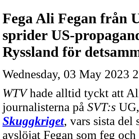
Fega Ali Fegan från
sprider US-propagand
Ryssland för detsam
Wednesday, 03 May 2023 2
WTV
hade alltid tyckt att A
journalisterna på
SVT:s
UG, 
Skuggkriget
, vars sista de
avslöjat Fegan som feg och 