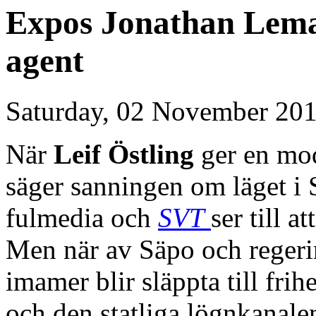
Expos Jonathan Lema
agent
Saturday, 02 November 201
När
Leif Östling
ger en mod
säger sanningen om läget i 
fulmedia och
SVT
ser till a
Men när av Säpo och regeri
imamer blir släppta till frih
och den statliga lögnkanale