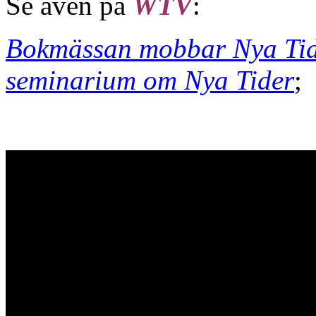
Se även på
WTV
:
Bokmässan mobbar Nya Tider 
seminarium om Nya Tider
;