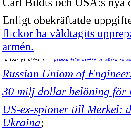
Carl Bildts och USA:s nya d
Enligt obekräftatde uppgif
flickor ha våldtagits uppre
armén.
Se även på
 White TV: 
Lysande film varför vi måste ta ma
Russian Uniom of Engineer
30 milj dollar belöning fö
US-ex-spioner till Merkel: d
Ukraina
;