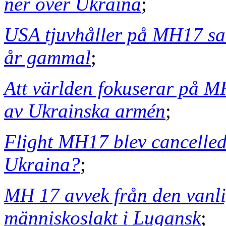
ner över Ukraina
;
USA tjuvhåller på MH17 sate
år gammal
;
Att världen fokuserar på M
av Ukrainska armén
;
Flight MH17 blev cancelle
Ukraina?
;
MH 17 avvek från den vanlig
människoslakt i Lugansk
;