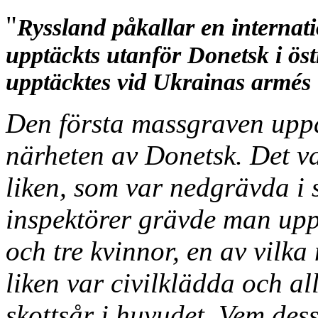
"
Ryssland påkallar en internat
upptäckts utanför Donetsk i ös
upptäcktes vid Ukrainas armés t
Den första massgraven up
närheten av Donetsk. Det v
liken, som var nedgrävda i
inspektörer grävde man upp
och tre kvinnor, en av vilka
liken var civilklädda och 
skottsår i huvudet. Vem des