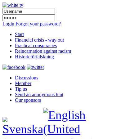
Login
Forgot your password?
Start
Financial crisis - way out
Practical conspiracies
Reincarnation against racism
Historieförfalskning
Discussions
Member
Tip us
Send an anonymous hint
Our sponsors