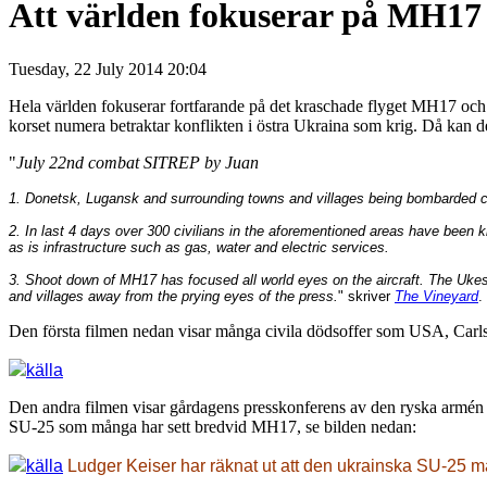
Att världen fokuserar på MH17
Tuesday, 22 July 2014 20:04
Hela världen fokuserar fortfarande på det kraschade flyget MH17 och
korset numera betraktar konflikten i östra Ukraina som krig. Då kan de
"
July 22nd combat SITREP by Juan
1. Donetsk, Lugansk and surrounding towns and villages being bombarded c
2. In last 4 days over 300 civilians in the aforementioned areas have been k
as is infrastructure such as gas, water and electric services.
3. Shoot down of MH17 has focused all world eyes on the aircraft. The Ukes 
and villages away from the prying eyes of the press.
" skriver
The Vineyard
.
Den första filmen nedan visar många civila dödsoffer som USA, Carls 
källa
Den andra filmen visar gårdagens presskonferens av den ryska armén 
SU-25 som många har sett bredvid MH17, se bilden nedan:
källa
Ludger Keiser har räknat ut att den ukrainska SU-25 må