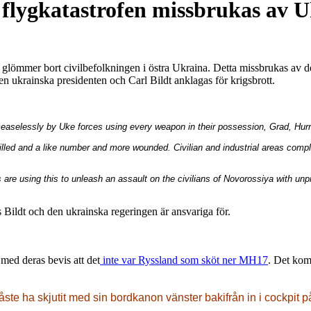
 flygkatastrofen missbrukas av 
 glömmer bort civilbefolkningen i östra Ukraina. Detta missbrukas av 
n ukrainska presidenten och Carl Bildt anklagas för krigsbrott.
easelessly by Uke forces using every weapon in their possession, Grad, Hu
illed and a like number and more wounded. Civilian and industrial areas compl
are using this to unleash an assault on the civilians of Novorossiya with unp
Bildt och den ukrainska regeringen är ansvariga för.
med deras bevis att det
inte var Ryssland som sköt ner MH17
. Det kom
ste ha skjutit med sin bordkanon vänster bakifrån in i cockpit