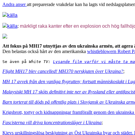
Andra anser
att preparerade vrakdelar kan ha lagts vid nedslagsplats
källa
källa
:
märkligt raka kanter efter en explosion och hög fallhöj
Att fokus på MH17 utnyttjas av den ukrainska armén, att agera än
Den belastas också hårt av den amerikanska
whistleblowern Robert P
Se även på
 White TV: 
Lysande film varför vi måste ta ma
Flight MH17 blev cancelled! MH370 nerskjuten över Ukraina?
;
MH 17 avvek från den vanliga flygrutten; fortsatt människoslakt i Lu
Malaysiskt MH 17 sköts definitivt inte ner av Ryssland eller antifascis
Barn torterat till döds på offentlig plats i Slovjansk av Ukrainska arm
Krigsbrott, tortyr och kidnappningar framförallt genom den ukrainsk
Fascisterna vill driva koncentrationsläger i Ukraina
;
Kievs urskillningslösa beskjutning av Öst Ukrainska byar och städer. D