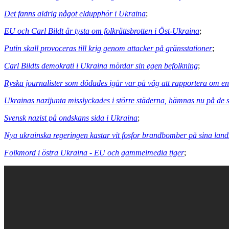
Det fanns aldrig något eldupphör i Ukraina
;
EU och Carl Bildt är tysta om folkrättsbrotten i Öst-Ukraina
;
Putin skall provoceras till krig genom attacker på gränsstationer
;
Carl Bildts demokrati i Ukraina mördar sin egen befolkning
;
Ryska journalister som dödades igår var på väg att rapportera om e
Ukrainas nazijunta misslyckades i större städerna, hämnas nu på de
Svensk nazist på ondskans sida i Ukraina
;
Nya ukrainska regeringen kastar vit fosfor brandbomber på sina lan
Folkmord i östra Ukraina - EU och gammelmedia tiger
;