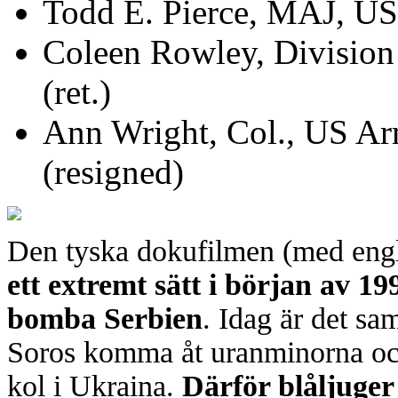
Todd E. Pierce, MAJ, US
Coleen Rowley, Division
(ret.)
Ann Wright, Col., US Arm
(resigned)
Den tyska dokufilmen (med engl.
ett extremt sätt i början av 19
bomba Serbien
. Idag är det s
Soros komma åt uranminorna och 
kol i Ukraina.
Därför blåljuge