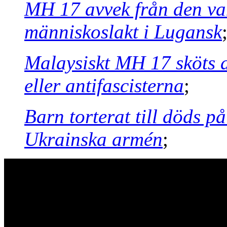
MH 17 avvek från den vanl
människoslakt i Lugansk
Malaysiskt MH 17 sköts de
eller antifascisterna
;
Barn torterat till döds på
Ukrainska armén
;