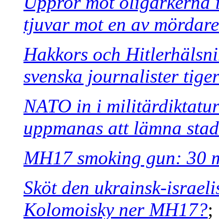
Uppror mot oligarkerna i
tjuvar mot en av mördare
Hakkors och Hitlerhälsn
svenska journalister tige
NATO in i militärdiktatu
uppmanas att lämna sta
MH17 smoking gun: 30 mm
Sköt den ukrainsk-israel
Kolomoisky ner MH17?
;