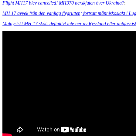
Flight MH17 blev cancelled! MH370 nerskjuten över Ukraina?
;
MH 17 avvek från den vanliga flygrutten; fortsatt människoslakt i Lu
Malaysiskt MH 17 sköts definitivt inte ner av Ryssland eller antifascis