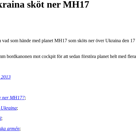
kraina sköt ner MH17
 vad som hände med planet MH17 som sköts ner över Ukraina den 17 ju
ordkanonen mot cockpit för att sedan förstöra planet helt med flera lu
n 2013
ky ner MH17?
;
r Ukraina
;
l
;
nska armén
;