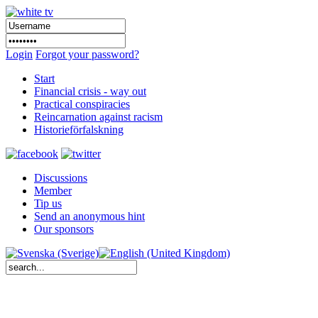
Login
Forgot your password?
Start
Financial crisis - way out
Practical conspiracies
Reincarnation against racism
Historieförfalskning
Discussions
Member
Tip us
Send an anonymous hint
Our sponsors