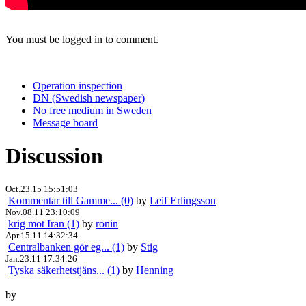
You must be logged in to comment.
Operation inspection
DN (Swedish newspaper)
No free medium in Sweden
Message board
Discussion
Oct.23.15 15:51:03
Kommentar till Gamme... (0)
by
Leif Erlingsson
Nov.08.11 23:10:09
krig mot Iran (1)
by
ronin
Apr.15.11 14:32:34
Centralbanken gör eg... (1)
by
Stig
Jan.23.11 17:34:26
Tyska säkerhetstjäns... (1)
by
Henning
by