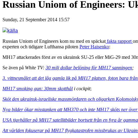
Russian Uniom of Engineers: U
Sunday, 21 September 2014 15:57
källa
Russian Uniom of Engineers kom nu med en späckat
fakta rapport
om
experten och tidigare Lufthansa piloten
Peter Haisenko
:
MH17 attackerades först av en ukrainsk SU-25 eller MiG-29 med 30mm b
Se även på
White TV:
30 milj dollar belöning för MH17 sanningen
;
3. vittnesmålet att det låg gamla lik på MH17 platsen, foton bara frå
MH17 smoking gun: 30mm skotthål
i cockpit
;
Sköt den ukrainsk-israeliske massmördaren och oligarken Kolomois
Nya bilder ökar misstanken att MH370 och inte MH17 sköts ner öve
USA tjuvhåller på MH17 satellitbilder bortsett från en fyra år gamma
Att världen fokuserar på MH17 flygkatastrofen missbrukas av Ukrai