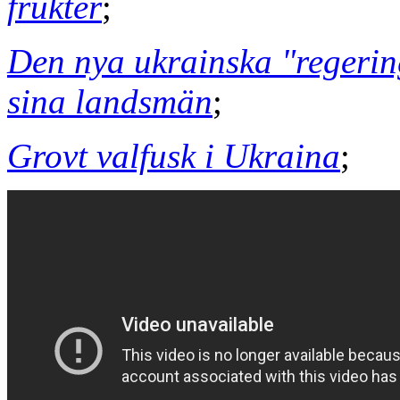
frukter
;
Den nya ukrainska "regerin
sina landsmän
;
Grovt valfusk i Ukraina
;