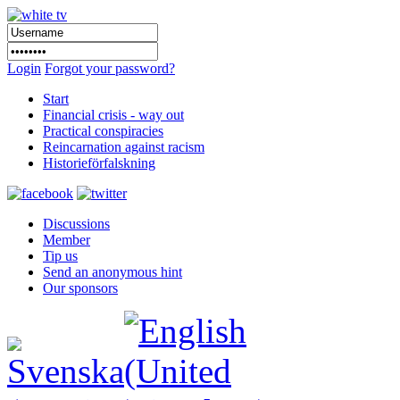
Login
Forgot your password?
Start
Financial crisis - way out
Practical conspiracies
Reincarnation against racism
Historieförfalskning
Discussions
Member
Tip us
Send an anonymous hint
Our sponsors