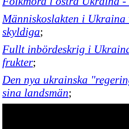
Folkmord i östra Ukraina 
Människoslakten i Ukraina 
skyldiga
;
Fullt inbördeskrig i Ukrain
frukter
;
Den nya ukrainska "regerin
sina landsmän
;