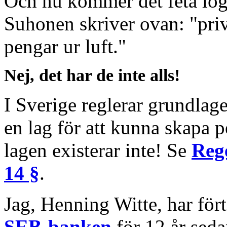
Och nu kommer det feta lögn
Suhonen skriver ovan: "priv
pengar ur luft."
Nej, det har de inte alls!
I Sverige reglerar grundlag
en lag för att kunna skapa 
lagen existerar inte! Se
Rege
14 §
.
Jag, Henning Witte, har fört
SEB-banken
för 12 år seda