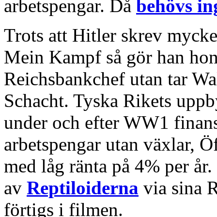
arbetspengar. Då
behövs in
Trots att Hitler skrev myck
Mein Kampf så gör han h
Reichsbankchef utan tar Wa
Schacht. Tyska Rikets uppb
under och efter WW1 finans
arbetspengar utan växlar, Ö
med låg ränta på 4% per år. D
av
Reptiloiderna
via sina R
förtigs i filmen.