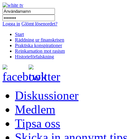
Logga in
Glömt lösenordet?
Start
Räddning ur finanskrisen
Praktiska konspirationer
Reinkarnation mot rasism
Historieförfalskning
Diskussioner
Medlem
Tipsa oss
Skicka in anonymt tips