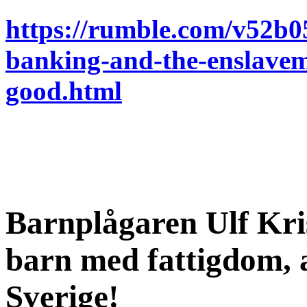
https://rumble.com/v52b05
banking-and-the-enslave
good.html
Barnplågaren Ulf Kri
barn med fattigdom, al
Sverige!