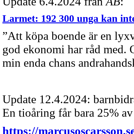
Update 6.4.2024 från
AB
:
Larmet: 192 300 unga kan inte
”Att köpa boende är en lyxv
god ekonomi har råd med. O
min enda chans andrahandsko
Update 12.4.2024: barnbidr
En tioåring får bara 25% a
https://marcusoscarsson.s