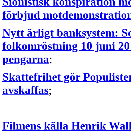
Sionistisk konspiration m
förbjud motdemonstratio
Nytt ärligt banksystem: S
folkomröstning 10 juni 20
pengarna
;
Skattefrihet gör Populiste
avskaffas
;
Filmens källa Henrik Wall