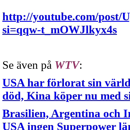
http://youtube.com/po
si=qqw-t_mOWJlkyx4s
Se även på
WTV
:
USA har förlorat sin värl
död, Kina köper nu med s
Brasilien, Argentina och I
USA ingen Superpower län