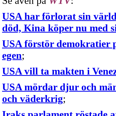
Se även på
WTV
:
USA har förlorat sin värl
död, Kina köper nu med s
USA förstör demokratier p
egen
;
USA vill ta makten i Ven
USA mördar djur och männ
och väderkrig
;
Iraks parlament röstade a