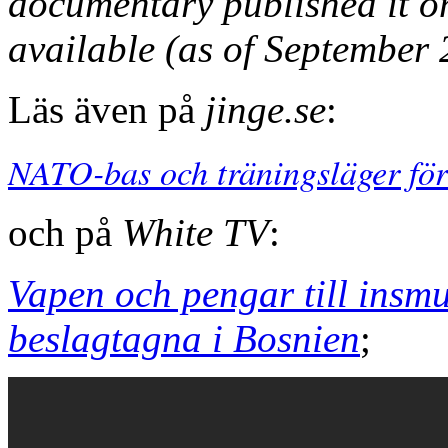
documentary published it on 
available (as of September 
Läs även på
jinge.se
:
NATO-bas och träningsläger för
och på
White TV
:
Vapen och pengar till insm
beslagtagna i Bosnien
;