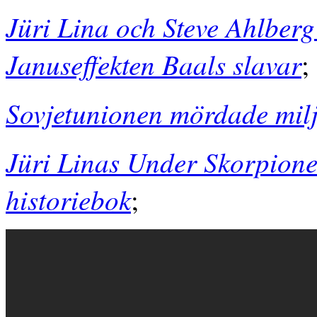
Jüri Lina och Steve Ahlberg 
Januseffekten Baals slavar
;
Sovjetunionen mördade miljo
Jüri Linas Under Skorpionen
historiebok
;