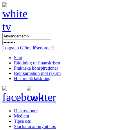
Logga in
Glömt lösenordet?
Start
Räddning ur finanskrisen
Praktiska konspirationer
Reinkarnation mot rasism
Historieförfalskning
Diskussioner
Medlem
Tipsa oss
Skicka in anonymt tips