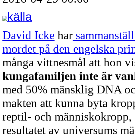
källa
David Icke
har
sammanställt
mordet på den engelska pri
många vittnesmål att hon vis
kungafamiljen inte är va
med 50% mänsklig DNA och 
makten att kunna byta kropp
reptil- och människokropp, e
resultatet av universums mä