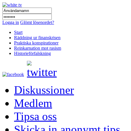
Logga in
Glömt lösenordet?
Start
Räddning ur finanskrisen
Praktiska konspirationer
Reinkarnation mot rasism
Historieförfalskning
Diskussioner
Medlem
Tipsa oss
Skicka in anonymt tips