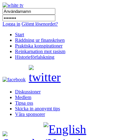
Logga in
Glömt lösenordet?
Start
Räddning ur finanskrisen
Praktiska konspirationer
Reinkarnation mot rasism
Historieförfalskning
Diskussioner
Medlem
Tipsa oss
Skicka in anonymt tips
Våra sponsorer