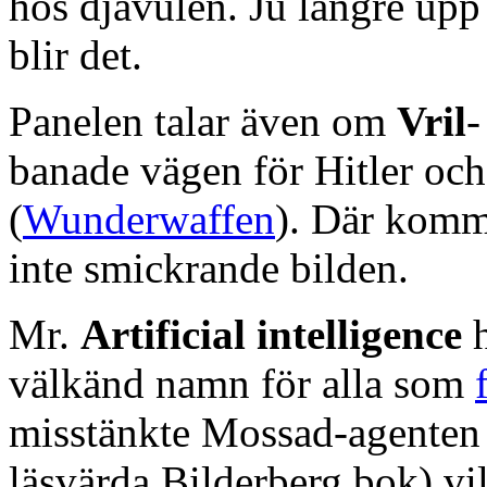
hos djävulen. Ju längre upp
blir det.
Panelen talar även om
Vril
-
banade vägen för Hitler oc
(
Wunderwaffen
). Där kom
inte smickrande bilden.
Mr.
Artificial intelligence
välkänd namn för alla som
misstänkte Mossad-agenten 
läsvärda Bilderberg bok) vi