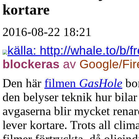
kortare
2016-08-22 18:21
källa: http://whale.to/b
blockeras
av
Google/Fir
Den här
filmen
GasHole
bor
den belyser teknik hur bila
avgaserna blir mycket renar
lever kortare. Trots all clim
filmer förtryckta, då oljeind