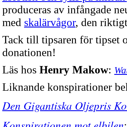
produceras av infångade ne
med
skalärvågor
, den riktig
Tack till tipsaren för tipset
donationen!
Läs hos
Henry Makow
:
Wat
Liknande konspirationer be
Den Gigantiska Oljepris Ko
Konspirationen mot elbilen
;