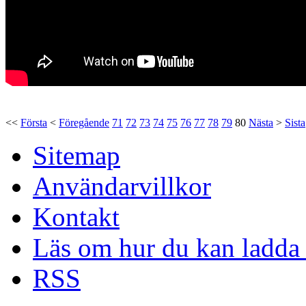
<<
Första
<
Föregående
71
72
73
74
75
76
77
78
79
80
Nästa
>
Sista
Sitemap
Användarvillkor
Kontakt
Läs om hur du kan ladda 
RSS