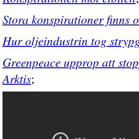
Stora konspirationer finns o
Hur oljeindustrin tog stry
Greenpeace upprop att stop
Arktis
;