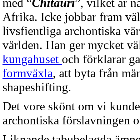
med “
Chitauri
”, vilket är 
Afrika. Icke jobbar fram vä
livsfientliga archontiska vä
världen. Han ger mycket välf
kungahuset
och förklarar g
formväxla
, att byta från mä
shapeshifting.
Det vore skönt om vi kunde 
archontiska förslavningen o
Liknande tabubelagda ämn