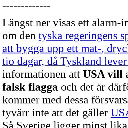
-------------
Längst ner visas ett alarm-
om den
tyska regeringens sp
att bygga upp ett mat-, dry
tio dagar, då Tyskland lever
informationen att
USA vill 
falsk flagga
och det är därf
kommer med dessa försvars
tyvärr inte att det gäller
USA
Så Sverige ligger minst lika 