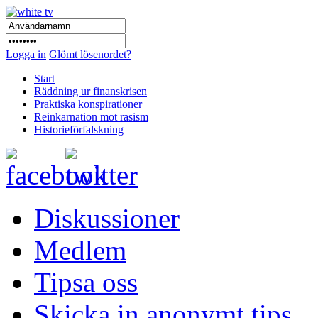
Logga in
Glömt lösenordet?
Start
Räddning ur finanskrisen
Praktiska konspirationer
Reinkarnation mot rasism
Historieförfalskning
Diskussioner
Medlem
Tipsa oss
Skicka in anonymt tips