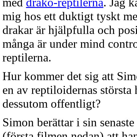
med
drako-reptilerna
. Jag k
mig hos ett duktigt tyskt me
drakar är hjälpfulla och posi
många är under mind control
reptilerna.
Hur kommer det sig att Simo
en av reptiloidernas störst
dessutom offentligt?
Simon berättar i sin senaste
(första filmen nedan) att h