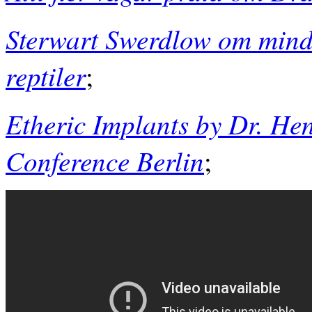
Sterwart Swerdlow om mind
reptiler
;
Etheric Implants by Dr. He
Conference Berlin
;