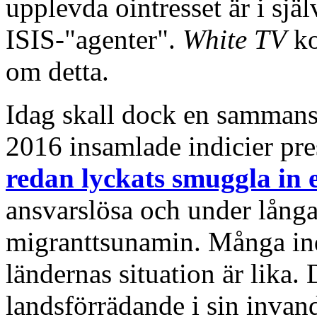
upplevda ointresset är i sjä
ISIS-"agenter".
White TV
ko
om detta.
Idag skall dock en sammans
2016 insamlade indicier pre
redan lyckats smuggla in e
ansvarslösa och under långa
migranttsunamin. Många indi
ländernas situation är lika.
landsförrädande i sin invand