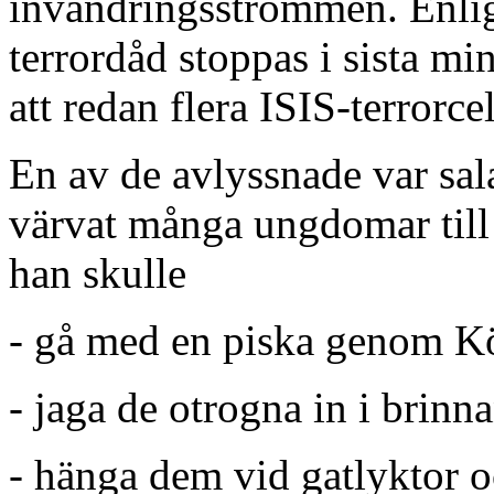
invandringsströmmen. Enlig
terrordåd stoppas i sista mi
att redan flera ISIS-terrorce
En av de avlyssnade var s
al
värvat många ungdomar till
han skulle
- gå med en piska genom K
- jaga de otrogna in i brinn
- hänga dem vid gatlyktor 