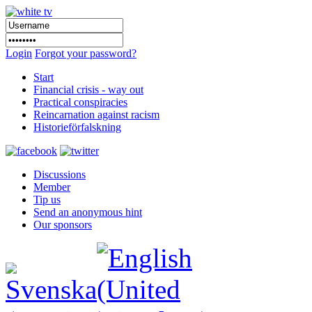
Login
Forgot your password?
Start
Financial crisis - way out
Practical conspiracies
Reincarnation against racism
Historieförfalskning
Discussions
Member
Tip us
Send an anonymous hint
Our sponsors