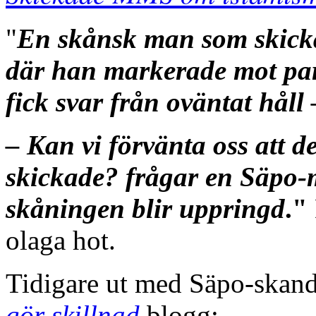
"
En skånsk man som skicka
där han markerade mot part
fick svar från oväntat håll
– Kan vi förvänta oss att de
skickade? frågar en Säpo-
skåningen blir uppringd
."
olaga hot.
Tidigare ut med Säpo-skan
gör skillnad
blogg: