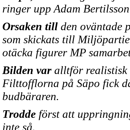
ringer upp Adam Bertilsson
Orsaken till
den oväntade p
som skickats till Miljöparti
otäcka figurer MP samarbe
Bilden var
alltför realistisk
Filttofflorna på Säpo fick d
budbäraren.
Trodde
först att uppringnin
inte så.