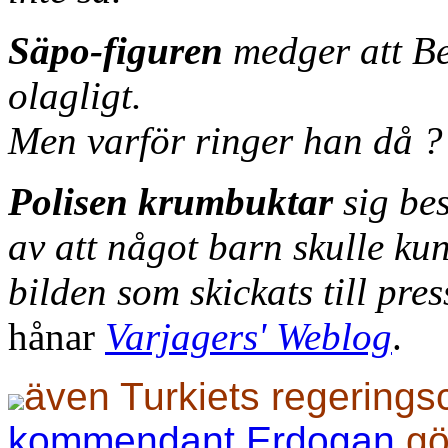
Säpo-figuren
medger att Be
olagligt.
Men varför ringer han då ?
Polisen krumbuktar
sig be
av att något barn skulle ku
bilden som skickats till pres
hånar
Varjagers' Weblog
.
även Turkiets regering
kommendant Erdogan
gö