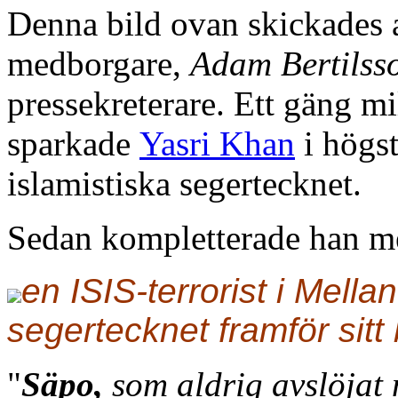
Denna bild ovan skickades 
medborgare,
Adam Bertilss
pressekreterare. Ett gäng mi
sparkade
Yasri Khan
i högs
islamistiska segertecknet.
Sedan kompletterade han m
en ISIS-terrorist i Mella
segertecknet framför sitt
"
Säpo,
som aldrig avslöjat