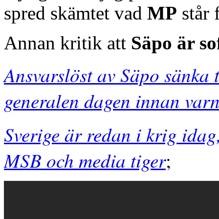
spred skämtet vad
MP
står 
Annan kritik att
Säpo är so
Ansvarslöst av Säpo sänka 
generalen dagen innan varn
Sverige är redan i krig idag
MSB och media tiger
;