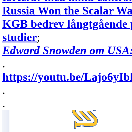
Russia Won the Scalar 
KGB bedrev långtgående 
studier
;
Edward Snowden om USA:s 
.
https://youtu.be/Lajo6
.
.