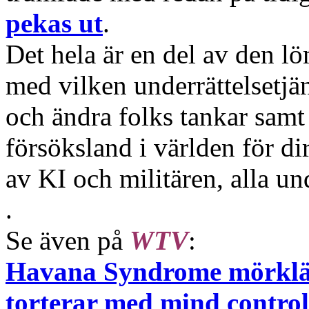
pekas ut
.
Det hela är en del av den l
med vilken underrättelsetjän
och ändra folks tankar samt
försöksland i världen för di
av KI och militären, alla u
.
Se även på
WTV
:
Havana Syndrome mörkläg
torterar med mind control