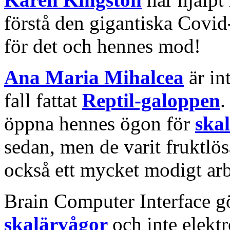
förstå den gigantiska Covi
för det och hennes mod!
Ana Maria Mihalcea
är in
fall fattat
Reptil-galoppen
.
öppna hennes ögon för
ska
sedan, men de varit fruktlö
också ett mycket modigt arb
Brain Computer Interface 
skalärvågor
och inte elekt