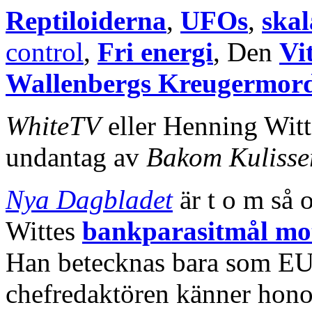
Reptiloiderna
,
UFOs
,
ska
control
,
Fri energi
, Den
Vi
Wallenbergs Kreugermord
WhiteTV
eller Henning Witt
undantag av
Bakom Kulisse
Nya Dagbladet
är t o m så 
Wittes
bankparasitmål mo
Han betecknas bara som EU-a
chefredaktören känner hono