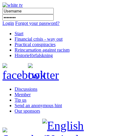
Login
Forgot your password?
Start
Financial crisis - way out
Practical conspiracies
Reincarnation against racism
Historieförfalskning
Discussions
Member
Tip us
Send an anonymous hint
Our sponsors