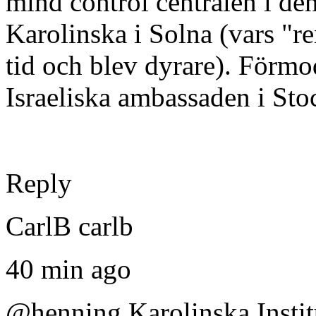
mind control centralen i de
Karolinska i Solna (vars "r
tid och blev dyrare). Förmo
Israeliska ambassaden i St
Reply
CarlB carlb
40 min ago
@henning Karolinska Instit