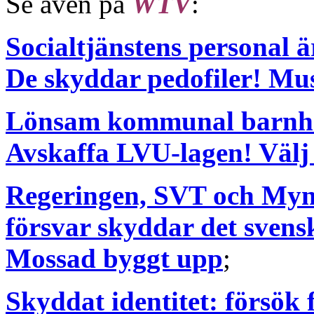
Se även på
WTV
:
Socialtjänstens personal ä
De skyddar pedofiler! Mus
Lönsam kommunal barnhan
Avskaffa LVU-lagen! Välj 
Regeringen, SVT och Mynd
försvar skyddar det svens
Mossad byggt upp
;
Skyddat identitet: försök f