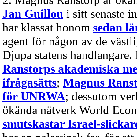
Jan Guillou
i sitt senaste 
har klassat honom
sedan lä
agent för någon av de västli
Djupa statens handlangare.
Ranstorps akademiska mer
ifrågasätts
;
Magnus Ransto
för UNRWA
; dessutom ve
ökända nätverk World Eco
smutskastar Israel-slicka