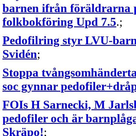
barnen ifrån föräldrarna 
folkbokföring Upd 7.5
.;
Pedofilring styr LVU-bar
Svidén
;
Stoppa tvångsomhändertag
soc gynnar pedofiler+drå
FOIs H Sarnecki, M Jarls
pedofiler och är barnplåg
Skräpo!
;