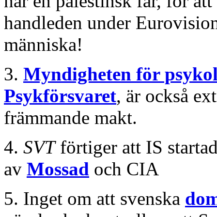
har en palestinsk far, för att
handleden under Eurovision
människa!
3.
Myndigheten för psykol
Psykförsvaret
, är också ex
främmande makt.
4.
SVT
förtiger att IS starta
av
Mossad
och CIA
5. Inget om att svenska
dom