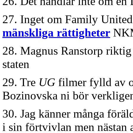
26. Det handlar inte om e
27. Inget om Family Unite
mänskliga rättigheter
NKM
28. Magnus Ranstorp riktig
staten
29. Tre
UG
filmer fylld av 
Bozinovska ni bör verklige
30. Jag känner många föräld
i sin förtvivlan men nästan a