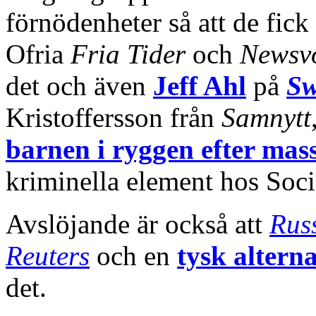
förnödenheter så att de fick
Ofria
Fria Tider
och
Newsv
det och även
Jeff Ahl
på
S
Kristoffersson från
Samnytt
barnen i ryggen efter ma
kriminella element hos Soci
Avslöjande är också att
Rus
Reuters
och en
tysk altern
det.