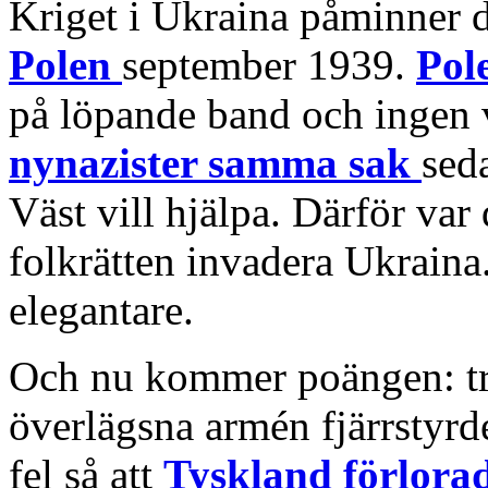
Kriget i Ukraina påminner 
Polen
september 1939.
Pol
på löpande band och ingen v
nynazister samma sak
sed
Väst vill hjälpa. Därför var
folkrätten invadera Ukraina.
elegantare.
Och nu kommer poängen: tro
överlägsna armén fjärrstyrd
fel så att
Tyskland förlora