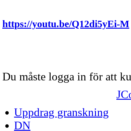
https://youtu.be/Q12di5yEi-M
Du måste logga in för att 
JC
Uppdrag granskning
DN