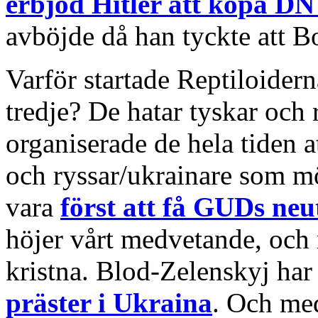
erbjöd Hitler att köpa D
avböjde då han tyckte att Bo
Varför startade Reptiloidern
tredje? De hatar tyskar och 
organiserade de hela tiden 
och ryssar/ukrainare som mö
vara
först att få GUDs neu
höjer vårt medvetande, och 
kristna. Blod-Zelenskyj har
präster i Ukraina
. Och me