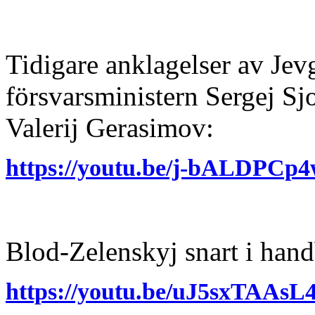
Tidigare anklagelser av Jev
försvarsministern Sergej Sj
Valerij Gerasimov:
https://youtu.be/j-bALDPCp
Blod-Zelenskyj snart i hand
https://youtu.be/uJ5sxTAAsL