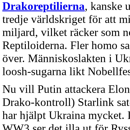
Drakoreptilierna
, kanske u
tredje världskriget för att m
miljard, vilket räcker som 
Reptiloiderna. Fler homo sap
över. Människoslakten i Ukra
loosh-sugarna likt Nobellf
Nu vill Putin attackera El
Drako-kontroll) Starlink sate
har hjälpt Ukraina mycket. I
WW3 ser det illa ut för Rys