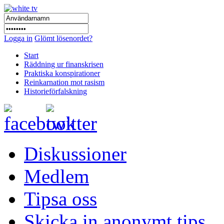
Logga in
Glömt lösenordet?
Start
Räddning ur finanskrisen
Praktiska konspirationer
Reinkarnation mot rasism
Historieförfalskning
Diskussioner
Medlem
Tipsa oss
Skicka in anonymt tips