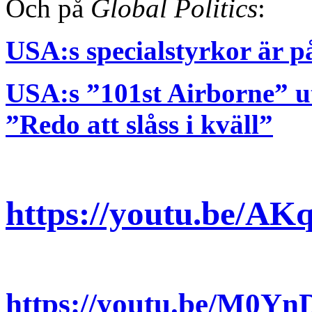
Och på
Global Politics
:
USA:s specialstyrkor är p
USA:s ”101st Airborne” ut
”Redo att slåss i kväll”
https://youtu.be/
https://youtu.be/M0Y