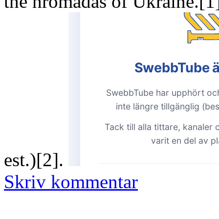
the hromadas of Ukraine.[1
est.)[2].
Skriv kommentar