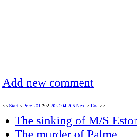
Add new comment
<<
Start
<
Prev
201
202
203
204
205
Next
>
End
>>
The sinking of M/S Esto
The murder of Palme