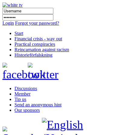
Login
Forgot your password?
Start
Financial crisis - way out
Practical conspiracies
Reincarnation against racism
Historieförfalskning
Discussions
Member
Tip us
Send an anonymous hint
Our sponsors