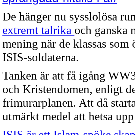
De hänger nu sysslolösa run
extremt talrika
och ganska 
mening när de klassas som ö
ISIS-soldaterna.
Tanken är att få igång WW3
och Kristendomen, enligt d
frimurarplanen. Att då start
utmärkt medel att hetsa up
ISIS är ett Islam-spöke ska