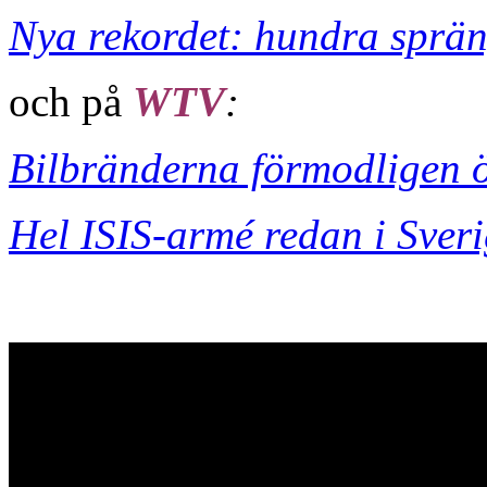
Nya rekordet: hundra spräng
och på
WTV
:
Bilbränderna förmodligen ö
Hel ISIS-armé redan i Sver