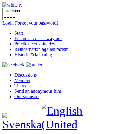
Login
Forgot your password?
Start
Financial crisis - way out
Practical conspiracies
Reincarnation against racism
Historieförfalskning
Discussions
Member
Tip us
Send an anonymous hint
Our sponsors