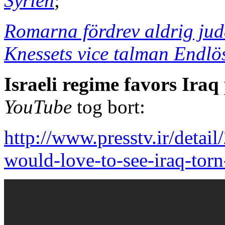
Syrien
;
Romarna fördrev aldrig jud
Knessets vice talman Endlö
Israeli regime favors Iraq
YouTube
tog bort:
http://www.presstv.ir/detai
would-love-to-see-iraq-torn