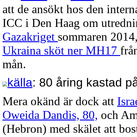
att de ansökt hos den inter
ICC i Den Haag om utredni
Gazakriget
sommaren 2014,
Ukraina sköt ner MH17
frå
mån.
källa
: 80 åring kastad p
Mera okänd är dock att
Isra
Oweida Dandis, 80,
och Ama
(Hebron) med skälet att bos