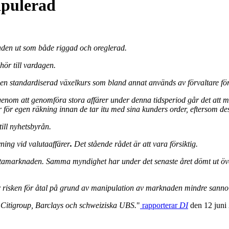
pulerad
aden ut som både riggad och oreglerad.
ör till vardagen.
n standardiserad växelkurs som bland annat används av förvaltare för 
genom att genomföra stora affärer under denna tidsperiod går det att ma
er för egen räkning innan de tar itu med sina kunders order, eftersom d
ill nyhetsbyrån.
ing vid valutaaffärer
.
Det stående rådet är att vara försiktig.
amarknaden. Samma myndighet har under det senaste året dömt ut över 
 gör risken för åtal på grund av manipulation av marknaden mindre sanno
Citigroup, Barclays och schweiziska UBS.
"
rapporterar
DI
den 12 juni