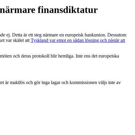
 närmare finansdiktatur
de ej. Detta är ett steg närmare en europeisk bankunion. Dessutom
et var skälet att
Tyskland var emot en sådan lösning och påstår att
öten och deras protokoll blir hemliga. Inte ens det europeiska
ntet är maktlös och gör inga lagar och kommissionen väljs inte av