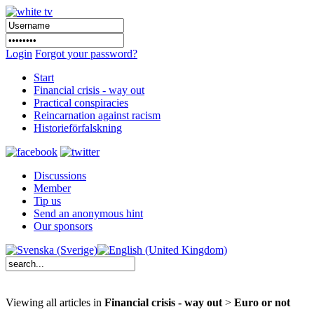
Login
Forgot your password?
Start
Financial crisis - way out
Practical conspiracies
Reincarnation against racism
Historieförfalskning
Discussions
Member
Tip us
Send an anonymous hint
Our sponsors
Viewing all articles in
Financial crisis - way out
>
Euro or not