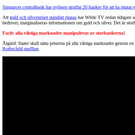
Singapors centralbank har nyligen straffat 20 banker för att ha riggat 
Att
guld och silverpriset ständigt riggas
har White TV redan tidigare u
bedriver, marginaliseras informationen om guld och silver. Det är sto
Facit: alla viktiga marknader manipuleras av storbankerna!
Åtgärd: Stater skall sätta priserna på alla viktiga marknader genom en 
Rothschild maffian
.