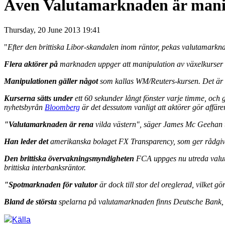
Även Valutamarknaden är mani
Thursday, 20 June 2013 19:41
"
Efter den brittiska Libor-skandalen inom räntor, pekas valutamarkn
Flera aktörer på
marknaden uppger att manipulation av växelkurser h
Manipulationen gäller något
som kallas WM/Reuters-kursen. Det är e
Kurserna sätts under
ett 60 sekunder långt fönster varje timme, och 
nyhetsbyrån
Bloomberg
är det dessutom vanligt att aktörer gör affär
"Valutamarknaden är rena
vilda västern", säger James Mc Geehan t
Han leder det
amerikanska bolaget FX Transparency, som ger rådgivn
Den brittiska övervakningsmyndigheten
FCA uppges nu utreda valut
brittiska interbanksräntor.
"Spotmarknaden för valutor
är dock till stor del oreglerad, vilket
Bland de största
spelarna på valutamarknaden finns Deutsche Bank, 
Källa