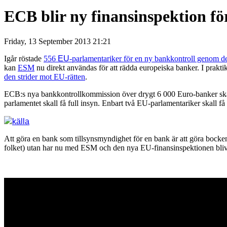
ECB blir ny finansinspektion fö
Friday, 13 September 2013 21:21
Igår röstade
556
EU
-parlamentariker för en ny bankkontroll genom d
kan
ESM
nu direkt användas för att rädda europeiska banker. I praktike
den strider mot EU-rätten
.
ECB:s nya bankkontrollkommission över drygt 6 000 Euro-banker ska
parlamentet skall få full insyn. Enbart två EU-parlamentariker skall få
källa
Att göra en bank som tillsynsmyndighet för en bank är att göra bocken 
folket) utan har nu med ESM och den nya EU-finansinspektionen blivit