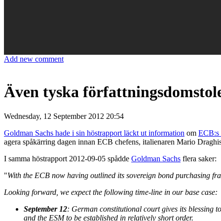
Add new comment
Även tyska författningsdomstol
Wednesday, 12 September 2012 20:54
Goldman Sachs hade i sin höstrapport läckt ut information
om
ECB:s l
agera spåkärring dagen innan ECB chefens, italienaren Mario Draghis, 
I samma höstrapport 2012-09-05 spådde
Goldman Sachs
flera saker:
"
With the ECB now having outlined its sovereign bond purchasing frame
Looking forward, we expect the following time-line in our base case:
September 12
: German constitutional court gives its blessing 
and the ESM to be established in relatively short order.