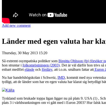
Add new comment
Länder med egen valuta har klar
Thursday, 30 May 2013 15:20
Så extremt osympatiska politiker som
Birgitta Ohlsson (fp) försöker n
hon struntar i
folkomröstningen (2003)
. Det är väl därför hon trivs s
enbart medfört
elände
och
fördärv
, att t.o.m. småbarn fattar att
Euron är
Nu har handelshögskolan i Schweiz,
IMD
, kommit med nya vetenskap
tydligt, att de länder som har en egen valuta har klarat sig betydligt 
Källa
Tyskland som brukade toppa ligan ligger nu på plats 9. USA (1) , Sch
plats 3 i världsrankningen om vi gått med i Euron 2003? Hur falsk kan