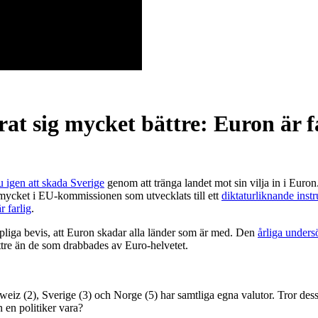
at sig mycket bättre: Euron är f
u igen att skada Sverige
genom att tränga landet mot sin vilja in i Euron.
å mycket i EU-kommissionen som utvecklats till ett
diktaturliknande inst
 farlig
.
liga bevis, att Euron skadar alla länder som är med. Den
årliga unders
bättre än de som drabbades av Euro-helvetet.
weiz (2), Sverige (3) och Norge (5) har samtliga egna valutor. Tror des
 en politiker vara?