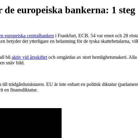
r de europeiska bankerna: 1 steg
en europeiska centralbanken
i Frankfurt, ECB. 54 var emot och 28 rösta
n betyder det ytterligare en belastning för de tyska skattebetalarna, vilk
ll bli
aktiv vid årsskiftet
och omgärdas av stort hemlighetsmakeri. Alla m
 en snäv bild.
till trädgårdsmästaren. EU är inte enbart en politisk diktatur (parlame
 en finansdiktatur.