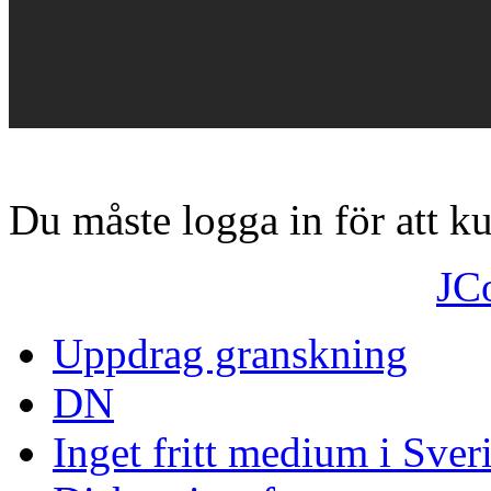
Du måste logga in för att 
JC
Uppdrag granskning
DN
Inget fritt medium i Sver