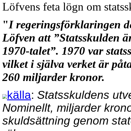
Löfvens feta lögn om statss
"
I regeringsförklaringen d
Löfven att ”Statsskulden ä
1970-talet”. 1970 var stats
vilket i själva verket är p
260 miljarder kronor.
källa
:
Statsskuldens utv
Nominellt, miljarder kron
skuldsättning genom stat