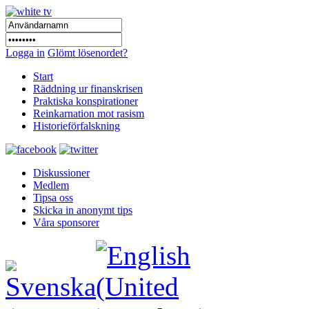
Logga in
Glömt lösenordet?
Start
Räddning ur finanskrisen
Praktiska konspirationer
Reinkarnation mot rasism
Historieförfalskning
Diskussioner
Medlem
Tipsa oss
Skicka in anonymt tips
Våra sponsorer