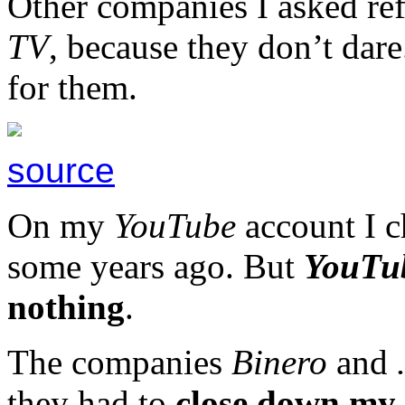
Other companies I asked re
TV
, because they don’t dare
for them.
source
On my
YouTube
account I 
some years ago. But
YouTu
nothing
.
The companies
Binero
and
they had to
close down my