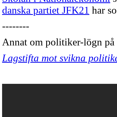
danska partiet JFK21
har s
--------
Annat om politiker-lögn på
Lagstifta mot svikna politik