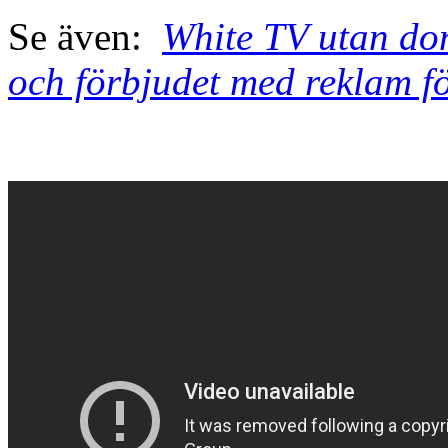
Se även:
White TV utan don
och förbjudet med reklam f