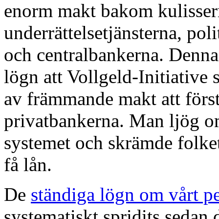
enorm makt bakom kulissern
underrättelsetjänsterna, pol
och centralbankerna. Denna
lögn att Vollgeld-Initiativ
av främmande makt att först
privatbankerna. Man ljög o
systemet och skrämde folket 
få lån.
De
ständiga lögn om vårt 
systematiskt spridits sedan