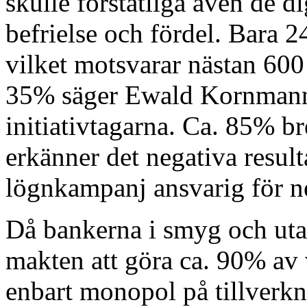
skulle förstatliga även de di
befrielse och fördel. Bara 
vilket motsvarar nästan 600
35% säger Ewald Kornmann
initiativtagarna. Ca. 85% br
erkänner det negativa resul
lögnkampanj ansvarig för n
Då bankerna i smyg och utan
makten att göra ca. 90% av 
enbart monopol på tillverkn