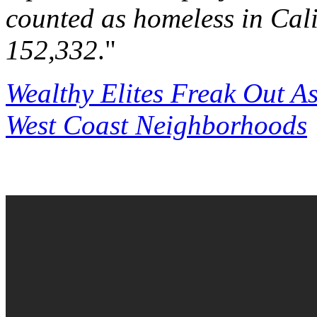
counted as homeless in Cali
152,332
."
Wealthy Elites Freak Out A
West Coast Neighborhoods