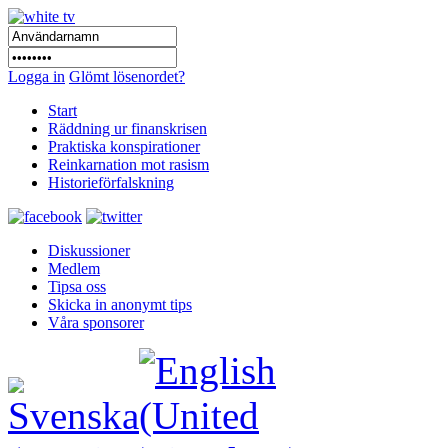
Logga in
Glömt lösenordet?
Start
Räddning ur finanskrisen
Praktiska konspirationer
Reinkarnation mot rasism
Historieförfalskning
Diskussioner
Medlem
Tipsa oss
Skicka in anonymt tips
Våra sponsorer