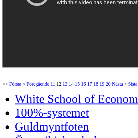
<<
Första
<
Föregående
11
12
13
14
15
16
17
18
19
20
Nästa
>
Sista
White School of Econom
100%-systemet
Guldmyntfoten