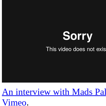
An interview with Mads Pal
Vimeo
.