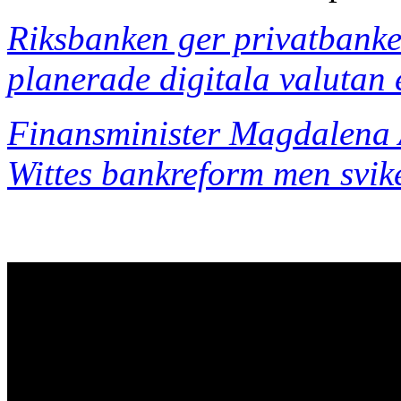
Riksbanken ger privatbanke
planerade digitala valutan 
Finansminister Magdalena
Wittes bankreform men svike