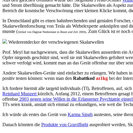
und Strom überflüssig gemacht hätte. Die Skalarwellen als Aspekt zur
Bereich die kosmische Verschwörung einer kleinen Klicke kommt, die
In Deutschland gibt es einen bahnbrechenden und genialen Forscher, 
Skalarwellenforschung von Tesla als Wirbelexperte anknüpfen und di
musste (
. Zum Glück ist er noch 
Artikel von Dagmar Neubronner in
Raum und Zeit
2004)
Wiederentdecker der verschwiegenen Skalarwellen
Prof. Meyl hat nachgewiesen, dass die Skalarwellen ausserdem ein As
Opfer nirgends geschützt sind, weil sie mit Skalarwellen gefoltert w
schwer verfolgt wird, kommt man an das Gerät offenbar nur über seine 
Andere Skalarwellen-Geräte sind einfacher zu erlangen. Wir haben 
positiv testen können: wenn man den
Rabattkod
az1kg
bei der Inter
Ich fordere hiermit alle targetd individuals (TI), Betroffenen, auf,
Reinhard Munzert
kürzlich, Anfang 2012, einem Betroffenen gesagt ha
offenbar
2003 gegen seine Willen in die Erlangener Psychiatrie eingel
TI's seien krank, anstatt sich einmal zu erkundigen, wie weit die Tec
Ich würde als erstes das Gerät von
Karma Singh
austesten, seine theo
Danach könnten die
Produkte von Graviflight
ausprobiert werden, Ska