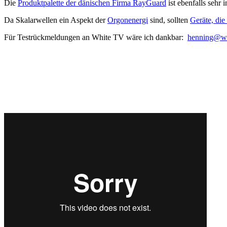
Die
Produktpalette der dänischen Firma RayGuard
ist ebenfalls sehr i
Da Skalarwellen ein Aspekt der
Orgonenergi
sind, sollten
Geräte, die
Für Testrückmeldungen an White TV wäre ich dankbar:
henning@wh