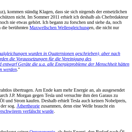
z), kommen ständig Klagen, dass sie sich nirgends der entsetzlichen
chützen nicht. Im Sommer 2011 erhielt ich deshalb als Chefredakteur
 noch nie etwas gehört. Ich begann zu forschen und siehe da, noch
a die berühmten
Maxwellschen Wellengleichung
en, die nicht nur
ginalgleichungen wurden in Quaternionen geschrieben), aber nach
urden die Voraussetzungen für die Vereinigung des
d entwarf Geräte die u.a. alle Energieprobleme der Menschheit hätten
en werden
."
rahtlos übertragen. Am Ende kam mehr Energie an, als ausgesendet
igarch J.P. Morgan gegen Tesla und versuchte ihm den Garaus zu
Öl und Strom kaufen. Deshalb erhielt Tesla auch keinen Nobelpreis,
 der sog.
Äthertheorie
zusammen, denn eine Welle braucht ein
rschwörern verfälscht wurde
.
ntdeckung seiner
Orgonenergie,
als freie Energi, den Bedarf nach Öl