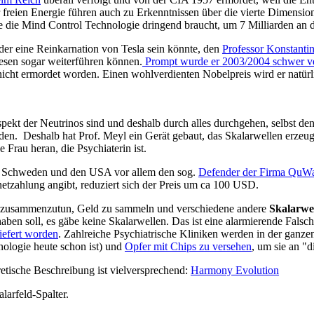
 freien Energie führen auch zu Erkenntnissen über die vierte Dimension
 die Mind Control Technologie dringend braucht, um 7 Milliarden an d
der eine Reinkarnation von Tesla sein könnte, den
Professor Konstant
esen sogar weiterführen können.
Prompt wurde er 2003/2004 schwer ver
nicht ermordet worden. Einen wohlverdienten Nobelpreis wird er natürli
pekt der Neutrinos sind und deshalb durch alles durchgehen, selbst de
erden. Deshalb hat Prof. Meyl ein Gerät gebaut, das Skalarwellen erzeu
Frau heran, die Psychiaterin ist.
in Schweden und den USA vor allem den sog.
Defender der Firma QuW
netzahlung angibt, reduziert sich der Preis um ca 100 USD.
 sich zusammenzutun, Geld zu sammeln und verschiedene andere
Skalarwe
ben soll, es gäbe keine Skalarwellen. Das ist eine alarmierende Falschi
iefert worden
. Zahlreiche Psychiatrische Kliniken werden in der ganze
hnologie heute schon ist) und
Opfer mit Chips zu versehen
, um sie an "
retische Beschreibung ist vielversprechend:
Harmony Evolution
larfeld-Spalter.