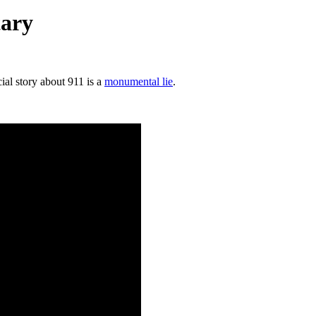
tary
ial story about 911 is a
monumental lie
.