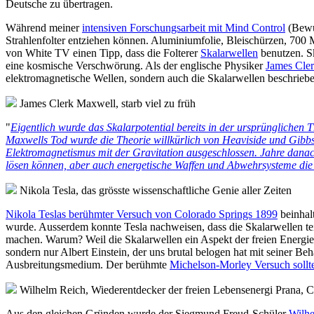
Deutsche zu übertragen.
Während meiner
intensiven Forschungsarbeit mit Mind Control
(Bewus
Strahlenfolter entziehen können. Aluminiumfolie, Bleischürzen, 700 M
von White TV einen Tipp, dass die Folterer
Skalarwellen
benutzen. Sk
eine kosmische Verschwörung. Als der englische Physiker
James Cle
elektromagnetische Wellen, sondern auch die Skalarwellen beschriebe
James Clerk Maxwell, starb viel zu früh
"
Eigentlich wurde das Skalarpotential bereits in der ursprünglichen
Maxwells Tod wurde die Theorie willkürlich von Heaviside und Gibbs v
Elektromagnetismus mit der Gravitation ausgeschlossen. Jahre danach
lösen können, aber auch energetische Waffen und Abwehrsysteme die
Nikola Tesla, das grösste wissenschaftliche Genie aller Zeiten
Nikola Teslas berühmter Versuch von Colorado Springs 1899
beinhal
wurde. Ausserdem konnte Tesla nachweisen, dass die Skalarwellen tei
machen. Warum? Weil die Skalarwellen ein Aspekt der freien Energie 
sondern nur Albert Einstein, der uns brutal belogen hat mit seiner Beh
Ausbreitungsmedium. Der berühmte
Michelson-Morley Versuch sollt
Wilhelm Reich, Wiederentdecker der freien Lebensenergi Prana, 
Aus den gleichen Gründen wurde der Siegmund Freud-Schüler
Wilh