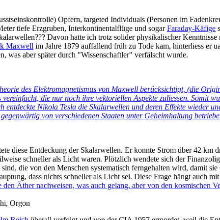
stseinskontrolle) Opfern, targeted Individuals (Personen im Fadenkreu
eter tiefe Erzgruben, Interkontinentalflüge und sogar
Faraday-Käfige
s
alarwellen??? Davon hatte ich trotz solider physikalischer Kenntnisse
rk Maxwell
im Jahre 1879 auffallend früh zu Tode kam, hinterliess
er u
n, was aber später durch "Wissenschaftler" verfälscht wurde.
 Theorie des Elektromagnetismus von Maxwell berücksichtigt, (die Ori
ereinfacht, die nur noch ihre vektoriellen Aspekte zuliessen. Somit w
 entdeckte Nikola Tesla die Skalarwellen und deren Effekte wieder un
 gegenwärtig von verschiedenen Staaten unter Geheimhaltung betrieb
tete diese Entdeckung der Skalarwellen. Er konnte Strom über 42 km d
lweise schneller als Licht waren. Plötzlich wendete sich der Finanzol
sind, die von den Menschen systematisch ferngehalten wird, damit sie 
auptung, dass nichts schneller als Licht sei. Diese Frage hängt auch mit
e den Äther nachweisen, was auch gelang, aber von den kosmischen Ve
Chi, Orgon
elm Reich
überall verfolgt und von der CIA 1957 ermordet, weil die E