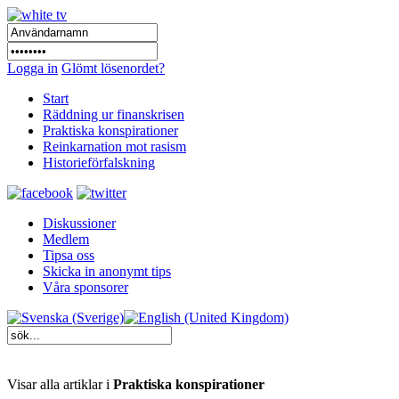
Logga in
Glömt lösenordet?
Start
Räddning ur finanskrisen
Praktiska konspirationer
Reinkarnation mot rasism
Historieförfalskning
Diskussioner
Medlem
Tipsa oss
Skicka in anonymt tips
Våra sponsorer
Visar alla artiklar i
Praktiska konspirationer