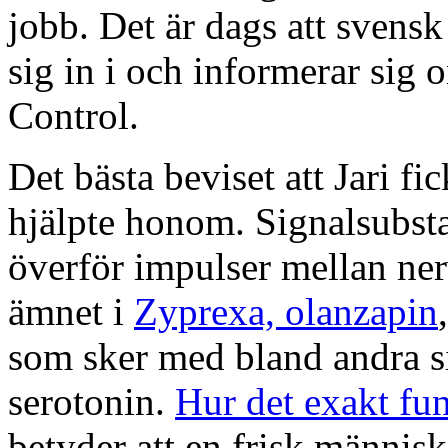
jobb. Det är dags att svensk
sig in i och informerar sig
Control.
Det bästa beviset att Jari fi
hjälpte honom. Signalsubst
överför impulser mellan ner
ämnet i
Zyprexa, olanzapin
som sker med bland andra 
serotonin.
Hur det exakt fun
betyder att en frisk männi