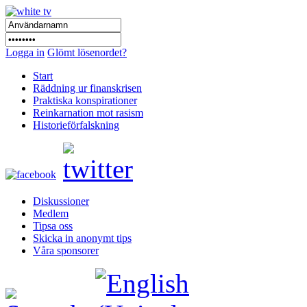
Logga in
Glömt lösenordet?
Start
Räddning ur finanskrisen
Praktiska konspirationer
Reinkarnation mot rasism
Historieförfalskning
Diskussioner
Medlem
Tipsa oss
Skicka in anonymt tips
Våra sponsorer