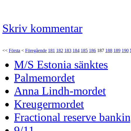
Skriv kommentar
<<
Första
<
Föregående
181
182
183
184
185
186
187
188
189
190
M/S Estonia sänktes
Palmemordet
Anna Lindh-mordet
Kreugermordet
Fractional reserve banki
9/11