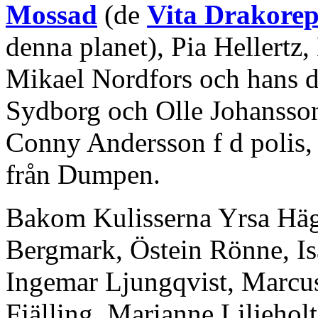
Mossad
(de
Vita Drakorep
denna planet), Pia Hellertz
Mikael Nordfors och hans d
Sydborg och Olle Johansson
Conny Andersson f d polis, 
från Dumpen.
Bakom Kulisserna Yrsa Hä
Bergmark, Östein Rönne, I
Ingemar Ljungqvist, Marcu
Fjälling, Marianne Liljeho