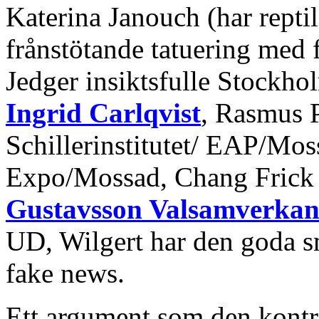
Katerina Janouch (har rept
frånstötande tatuering med 
Jedger insiktsfulle Stockh
Ingrid Carlqvist
, Rasmus 
Schillerinstitutet/ EAP/Mo
Expo/Mossad, Chang Frick
Gustavsson Valsamverkan
UD, Wilgert har den goda s
fake news.
Ett argument som den kontro