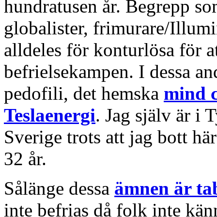
hundratusen år. Begrepp som
globalister, frimurare/Illumi
alldeles för konturlösa för a
befrielsekampen. I dessa an
pedofili, det hemska
mind c
Teslaenergi
. Jag själv är i
Sverige trots att jag bott hä
32 år.
Sålänge dessa
ämnen är ta
inte befrias då folk inte kä