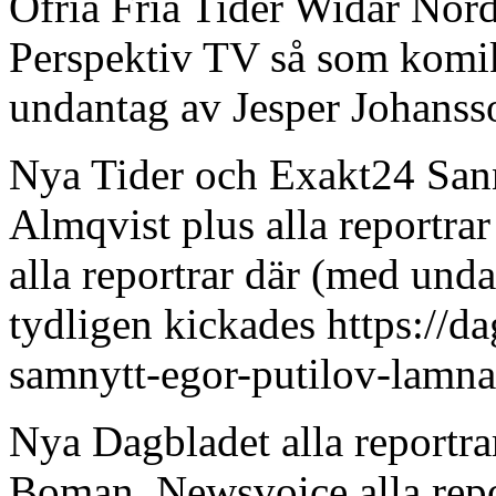
Ofria Fria Tider Widar Nor
Perspektiv TV så som komi
undantag av Jesper Johanss
Nya Tider och Exakt24 Sann
Almqvist plus alla reportra
alla reportrar där (med und
tydligen kickades https://da
samnytt-egor-putilov-lamnar
Nya Dagbladet alla reportra
Boman, Newsvoice alla repo