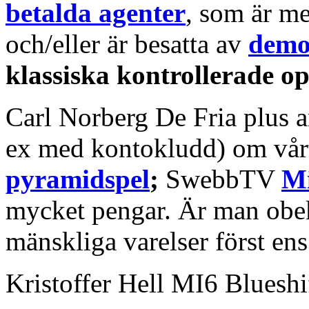
betalda agenter
, som är me
och/eller är besatta av
demo
klassiska kontrollerade o
Carl Norberg De Fria plus a
ex med kontokludd) om vårt
pyramidspel
;
SwebbTV
Mi
mycket pengar. Är man obek
mänskliga varelser först en
Kristoffer Hell MI6 Blueshi