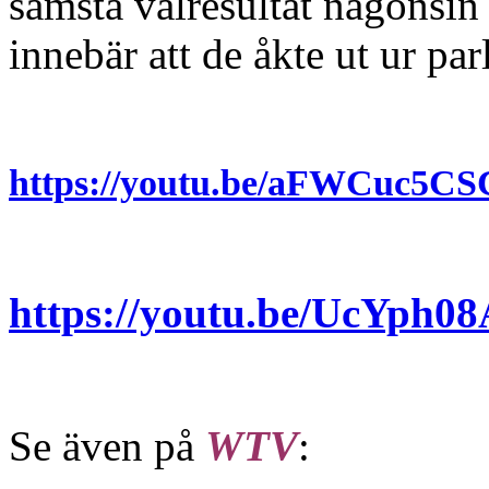
sämsta valresultat någonsin
innebär att de åkte ut ur pa
https://youtu.be/aFWCuc5
https://youtu.be/UcYph0
Se även på
WTV
: