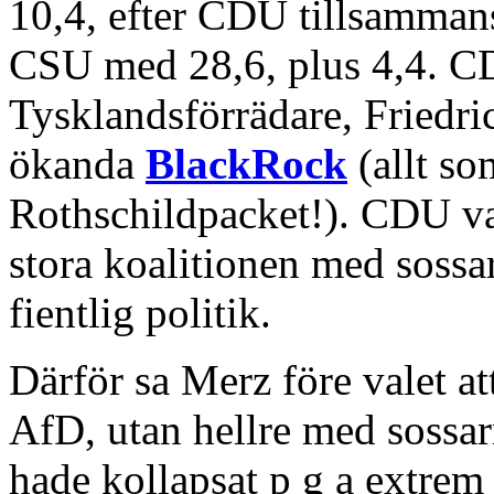
10,4, efter CDU tillsammans
CSU med 28,6, plus 4,4. C
Tysklandsförrädare, Friedr
ökanda
BlackRock
(allt so
Rothschildpacket!). CDU va
stora koalitionen med soss
fientlig politik.
Därför sa Merz före valet 
AfD, utan hellre med sossar
hade kollapsat p g a extre