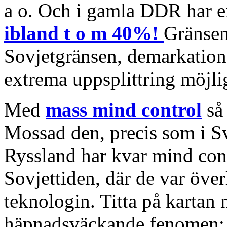
a o. Och i gamla DDR har e
ibland t o m 40%!
Gränsen
Sovjetgränsen, demarkations
extrema uppsplittring möjli
Med
mass mind control
så 
Mossad den, precis som i Sv
Ryssland har kvar mind con
Sovjettiden, där de var öve
teknologin. Titta på kartan 
häpnadsväckande fenomen: