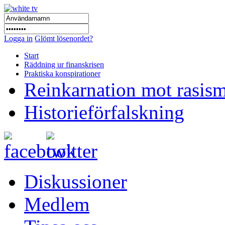
Logga in
Glömt lösenordet?
Start
Räddning ur finanskrisen
Praktiska konspirationer
Reinkarnation mot rasis
Historieförfalskning
Diskussioner
Medlem