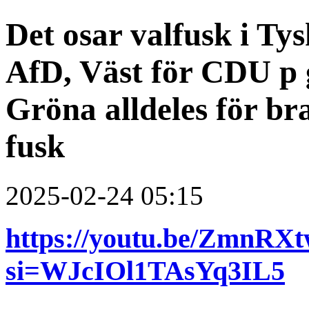
Det osar valfusk i Ty
AfD, Väst för CDU p 
Gröna alldeles för b
fusk
2025-02-24 05:15
https://youtu.be/ZmnRX
si=WJcIOl1TAsYq3IL5