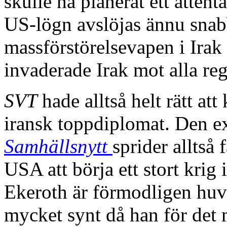
skulle ha planerat ett atten
US-lögn avslöjas ännu sna
massförstörelsevapen i Irak
invaderade Irak mot alla re
SVT
hade alltså helt rätt at
iransk toppdiplomat. Den ex
Samhällsnytt
sprider alltså 
USA att börja ett stort krig
Ekeroth är förmodligen huvu
mycket synt då han för det m