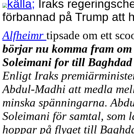
källa;
Iraks regeringsche
förbannad på Trump att 
Alfheimr
tipsade om ett scoo
börjar nu komma fram om v
Soleimani for till Baghdad
Enligt Iraks premiärminist
Abdul-Madhi att medla mella
minska spänningarna. Abdu
Soleimani för samtal, som l
hoppar på flyget till Bagh