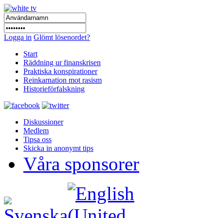
Logga in
Glömt lösenordet?
Start
Räddning ur finanskrisen
Praktiska konspirationer
Reinkarnation mot rasism
Historieförfalskning
Diskussioner
Medlem
Tipsa oss
Skicka in anonymt tips
Våra sponsorer