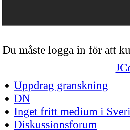
Du måste logga in för att 
JC
Uppdrag granskning
DN
Inget fritt medium i Sver
Diskussionsforum