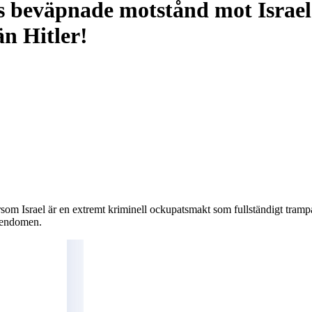
as beväpnade motstånd mot Israel 
än Hitler!
ersom Israel är en extremt kriminell ockupatsmakt som fullständigt tram
dendomen.