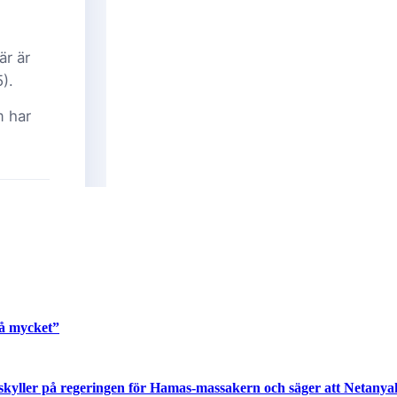
så mycket”
 skyller på regeringen för Hamas-massakern och säger att Netany