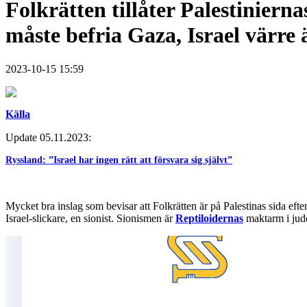
Folkrätten tillåter Palestiniern
måste befria Gaza, Israel värre 
2023-10-15 15:59
Källa
Update 05.11.2023:
Ryssland: ”Israel har ingen rätt att försvara sig självt”
Mycket bra inslag som bevisar att Folkrätten är på Palestinas sida eft
Israel-slickare, en sionist. Sionismen är
Reptiloidernas
maktarm i ju