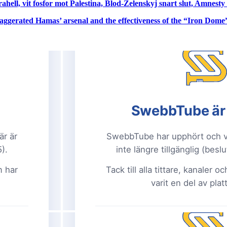
Israhell, vit fosfor mot Palestina, Blod-Zelenskyj snart slut, Amnes
aggerated Hamas’ arsenal and the effectiveness of the “Iron Dome”