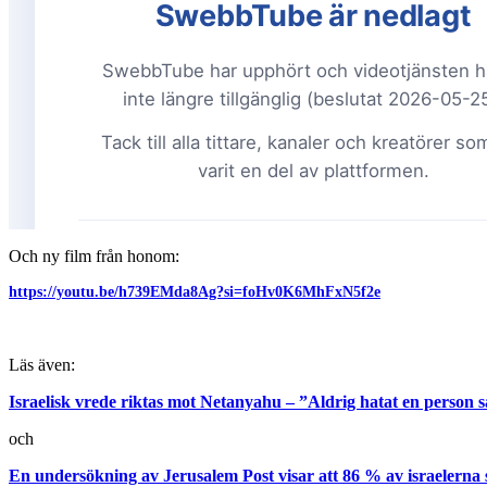
Och ny film från honom:
https://youtu.be/h739EMda8Ag?si=foHv0K6MhFxN5f2e
Läs även:
Israelisk vrede riktas mot Netanyahu – ”Aldrig hatat en person 
och
En undersökning av Jerusalem Post visar att 86 % av israelerna