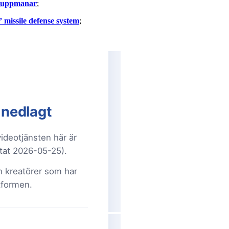
ty uppmanar
;
 missile defense system
;