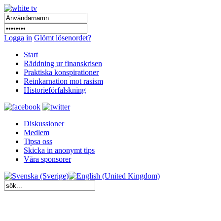
Logga in
Glömt lösenordet?
Start
Räddning ur finanskrisen
Praktiska konspirationer
Reinkarnation mot rasism
Historieförfalskning
Diskussioner
Medlem
Tipsa oss
Skicka in anonymt tips
Våra sponsorer