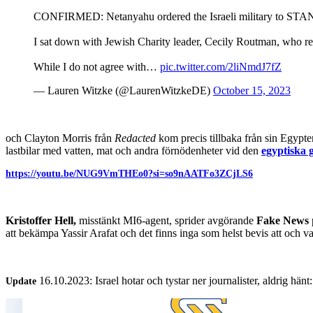
CONFIRMED: Netanyahu ordered the Israeli military to S
I sat down with Jewish Charity leader, Cecily Routman, who rece
While I do not agree with…
pic.twitter.com/2liNmdJ7fZ
— Lauren Witzke (@LaurenWitzkeDE)
October 15, 2023
och Clayton Morris från
Redacted
kom precis tillbaka från sin Egypte
lastbilar med vatten, mat och andra förnödenheter vid den
egyptiska 
https://youtu.be/NUG9VmTHEo0?si=so9nAATFo3ZCjLS6
Kristoffer Hell,
misstänkt MI6-agent, sprider avgörande
Fake News
att bekämpa Yassir Arafat och det finns inga som helst bevis att och 
16.10.2023: Israel hotar och tystar ner journalister, aldrig hänt:
Update