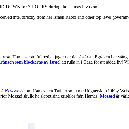
TAND DOWN for 7 HOURS during the Hamas invasion.
ived intel directly from her Israeli Rabbi and other top level governm
n resa. Han visar att fulmedia ljuger när de påstår att Egypten har stä
gränsen som blockeras av Israel
att rulla in i Gaza för att rädda liv! 
på
Newsvoice
om Hamas i en Twitter snutt med lögnerskan Libby Weiss s
varför Mossad skulle ha släppt sina gripklor från Hamas!
Mossad
är värl