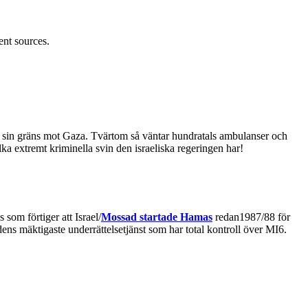
ent sources.
ngt sin gräns mot Gaza. Tvärtom så väntar hundratals ambulanser och
Vilka extremt kriminella svin den israeliska regeringen har!
om förtiger att Israel/
Mossad startade Hamas
redan1987/88 för
dens mäktigaste underrättelsetjänst som har total kontroll över MI6.