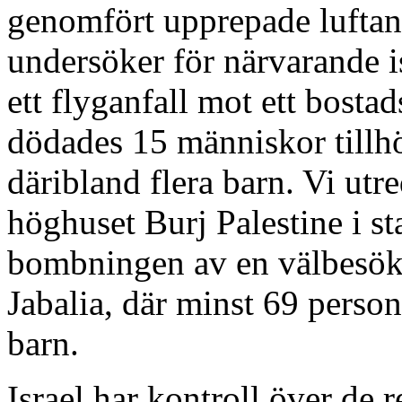
genomfört upprepade lufta
undersöker för närvarande is
ett flyganfall mot ett bosta
dödades 15 människor tillh
däribland flera barn. Vi utr
höghuset Burj Palestine i s
bombningen av en välbesökt
Jabalia, där minst 69 perso
barn.
Israel har kontroll över de r