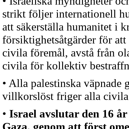
• Israeliska myndigheter oc
strikt följer internationell 
att säkerställa humanitet i 
försiktighetsåtgärder för at
civila föremål, avstå från ol
civila för kollektiv bestraff
• Alla palestinska väpnade 
villkorslöst friger alla civi
•
Israel avslutar den 16 å
Gaza, genom att först om